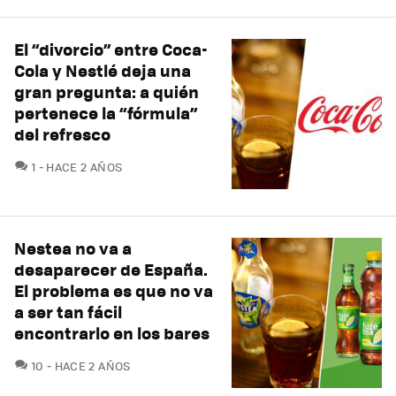
El “divorcio” entre Coca-
Cola y Nestlé deja una
gran pregunta: a quién
pertenece la “fórmula”
del refresco
COMENTARIOS
1
HACE 2 AÑOS
Nestea no va a
desaparecer de España.
El problema es que no va
a ser tan fácil
encontrarlo en los bares
COMENTARIOS
10
HACE 2 AÑOS