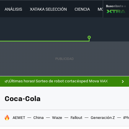
Suscríbete a
ANÁLISIS
XATAKA SELECCIÓN
CIENCIA
MOVILIDAD
🌿¡Últimas horas! Sorteo de robot cortacésped Mova ViAX
Coca-Cola
HOY SE HABLA DE
AEMET
China
Waze
Fallout
Generación Z
iPh