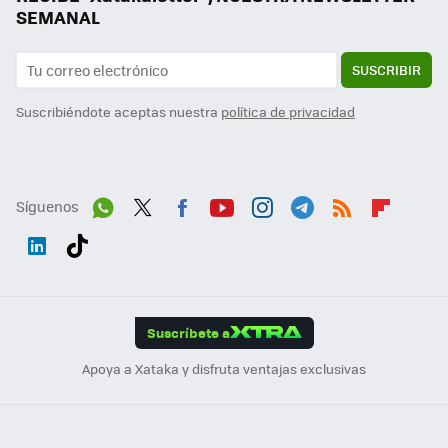
SEMANAL
SUSCRIBIR
Suscribiéndote aceptas nuestra
política de privacidad
Síguenos
Wh
Twit
Fac
You
Inst
Tele
RSS
Flip
ats
ter
ebo
tub
agr
gra
boa
Link
Tikt
App
ok
e
am
m
rd
edI
ok
Suscríbete a
n
Apoya a Xataka y disfruta ventajas exclusivas