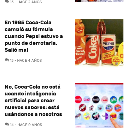
COMENTARIOS
15
HACE 2 AÑOS
En 1985 Coca-Cola
cambió su fórmula
cuando Pepsi estuvo a
punto de derrotarla.
Salió mal
COMENTARIOS
13
HACE 4 AÑOS
No, Coca-Cola no está
usando inteligencia
artificial para crear
nuevos sabores: está
usándonos a nosotros
COMENTARIOS
14
HACE 9 AÑOS