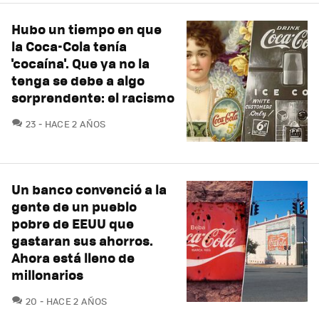
Hubo un tiempo en que
la Coca-Cola tenía
'cocaína'. Que ya no la
tenga se debe a algo
sorprendente: el racismo
COMENTARIOS
23
HACE 2 AÑOS
Un banco convenció a la
gente de un pueblo
pobre de EEUU que
gastaran sus ahorros.
Ahora está lleno de
millonarios
COMENTARIOS
20
HACE 2 AÑOS