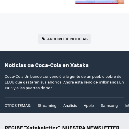
ARCHIVO DE NOTICIAS
Noticias de Coca-Cola en Xataka
Coca-Cola:Un banco convenció a la gente de un pueblo pobre de
EEUU que gastaran sus ahorros. Ahora está lleno de millonarios.En
1985 y a las puertas de ser...
OTROS TEMAS:
Streaming
Análisis
Apple
Samsung
In
RECIBE "Xatakaletter", NUESTRA NEWSLETTER