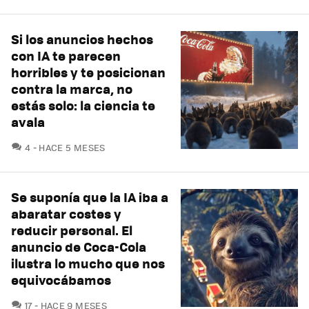
Si los anuncios hechos
con IA te parecen
horribles y te posicionan
contra la marca, no
estás solo: la ciencia te
avala
COMENTARIOS
4
HACE 5 MESES
Se suponía que la IA iba a
abaratar costes y
reducir personal. El
anuncio de Coca-Cola
ilustra lo mucho que nos
equivocábamos
COMENTARIOS
17
HACE 9 MESES