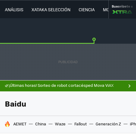
Suscríbete a
ANÁLISIS
XATAKA SELECCIÓN
CIENCIA
MOVILIDAD
🌿¡Últimas horas! Sorteo de robot cortacésped Mova ViAX
Baidu
HOY SE HABLA DE
AEMET
China
Waze
Fallout
Generación Z
iPh