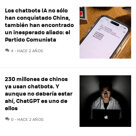
Los chatbots IA no sólo
han conquistado China,
también han encontrado
un inesperado aliado: el
Partido Comunista
COMENTARIOS
4
HACE 2 AÑOS
230 millones de chinos
ya usan chatbots. Y
aunque no debería estar
ahí, ChatGPT es uno de
ellos
COMENTARIOS
0
HACE 2 AÑOS