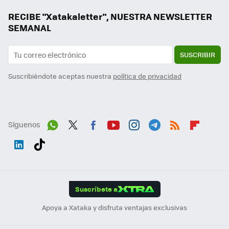
RECIBE "Xatakaletter", NUESTRA NEWSLETTER
SEMANAL
SUSCRIBIR
Suscribiéndote aceptas nuestra
política de privacidad
Síguenos
Wh
Twit
Fac
You
Inst
Tele
RSS
Flip
ats
ter
ebo
tub
agr
gra
boa
Link
Tikt
App
ok
e
am
m
rd
edI
ok
Suscríbete a
n
Apoya a Xataka y disfruta ventajas exclusivas