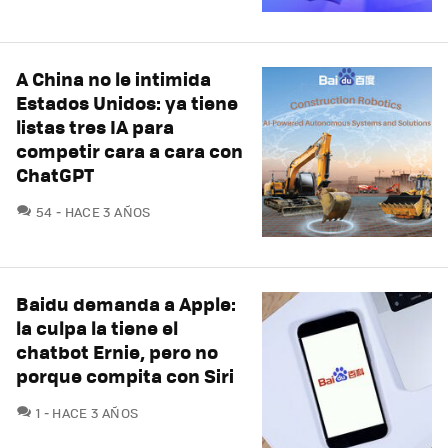
A China no le intimida
Estados Unidos: ya tiene
listas tres IA para
competir cara a cara con
ChatGPT
COMENTARIOS
54
HACE 3 AÑOS
Baidu demanda a Apple:
la culpa la tiene el
chatbot Ernie, pero no
porque compita con Siri
COMENTARIOS
1
HACE 3 AÑOS