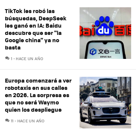
TikTok les robó las
búsquedas, DeepSeek
les ganó en IA: Baidu
descubre que ser "la
Google china" ya no
basta
COMENTARIOS
1
HACE UN AÑO
Europa comenzará a ver
robotaxis en sus calles
en 2026. La sorpresa es
que no será Waymo
quien los despliegue
COMENTARIOS
11
HACE UN AÑO