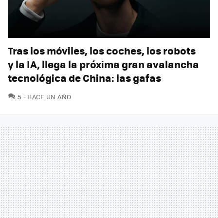
Tras los móviles, los coches, los robots
y la IA, llega la próxima gran avalancha
tecnológica de China: las gafas
COMENTARIOS
5
HACE UN AÑO