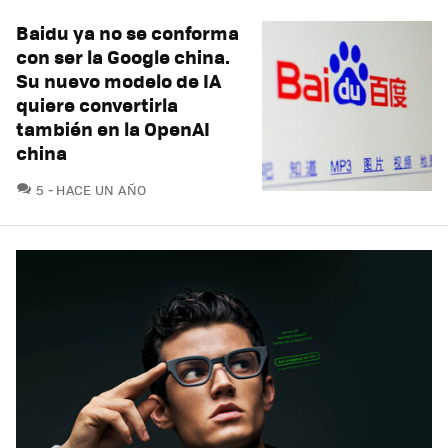
Baidu ya no se conforma
con ser la Google china.
Su nuevo modelo de IA
quiere convertirla
también en la OpenAI
china
COMENTARIOS
5
HACE UN AÑO