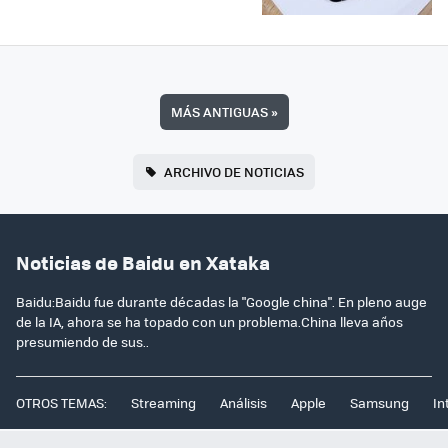
MÁS ANTIGUAS
»
ARCHIVO DE NOTICIAS
Noticias de Baidu en Xataka
Baidu:Baidu fue durante décadas la "Google china". En pleno auge
de la IA, ahora se ha topado con un problema.China lleva años
presumiendo de sus..
OTROS TEMAS:
Streaming
Análisis
Apple
Samsung
In