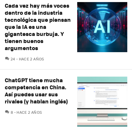
Cada vez hay más voces
dentro de la industria
tecnológica que piensan
que la IA es una
gigantesca burbuja. Y
tienen buenos
argumentos
COMENTARIOS
24
HACE 2 AÑOS
ChatGPT tiene mucha
competencia en China.
Así puedes usar sus
rivales (y hablan inglés)
COMENTARIOS
8
HACE 2 AÑOS