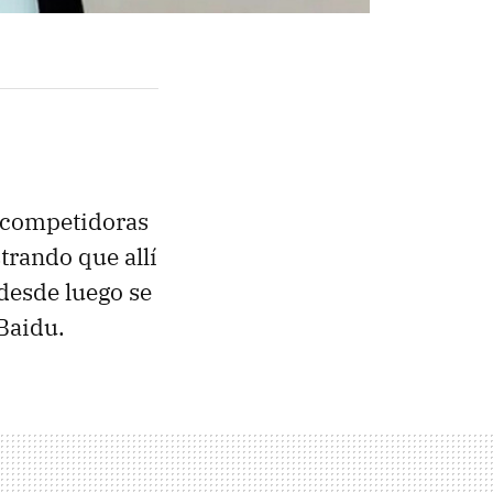
s competidoras
trando que allí
desde luego se
 Baidu.