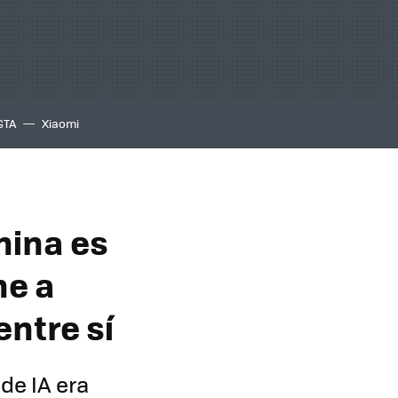
GTA
Xiaomi
hina es
ne a
ntre sí
de IA era