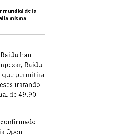
r mundial de la
 ella misma
e Baidu han
empezar, Baidu
lo que permitirá
eses tratando
ual de 49,90
a confirmado
cia Open