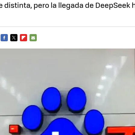
 distinta, pero la llegada de DeepSeek
FACEBOOK
TWITTER
FLIPBOARD
E-
MAIL