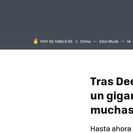
HOY SE HABLA DE
China
Elon Musk
IA
Tras De
un gigan
muchas 
Hasta ahora 