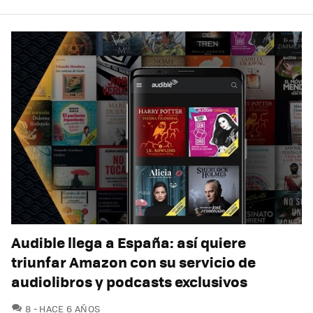
Audible llega a España: así quiere
triunfar Amazon con su servicio de
audiolibros y podcasts exclusivos
COMENTARIOS
8
HACE 6 AÑOS