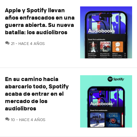
Apple y Spotify llevan
años enfrascados en una
guerra abierta. Su nueva
batalla: los audiolibros
COMENTARIOS
21
HACE 4 AÑOS
En su camino hacia
abarcarlo todo, Spotify
acaba de entrar en el
mercado de los
audiolibros
COMENTARIOS
10
HACE 4 AÑOS