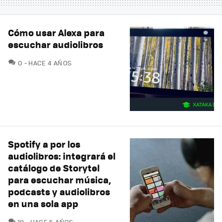
Cómo usar Alexa para
escuchar audiolibros
COMENTARIOS
0
HACE 4 AÑOS
Spotify a por los
audiolibros: integrará el
catálogo de Storytel
para escuchar música,
podcasts y audiolibros
en una sola app
COMENTARIOS
19
HACE 5 AÑOS