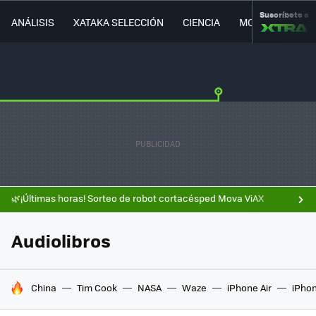
Suscríbete a
ANÁLISIS
XATAKA SELECCIÓN
CIENCIA
MOVILIDAD
🌿¡Últimas horas! Sorteo de robot cortacésped Mova ViAX
Audiolibros
HOY SE HABLA DE
China
Tim Cook
NASA
Waze
iPhone Air
iPhon