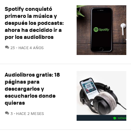
Spotify conquistó
primero la música y
después los podcasts:
ahora ha decidido ir a
por los audiolibros
COMENTARIOS
23
HACE 4 AÑOS
Audiolibros gratis: 18
páginas para
descargarlos y
escucharlos donde
quieras
COMENTARIOS
3
HACE 2 MESES