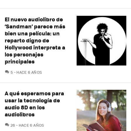
El nuevo audiolibro de
‘Sandman’ parece más
bien una película: un
reparto digno de
Hollywood interpreta a
los personajes
principales
COMENTARIOS
5
HACE 6 AÑOS
A qué esperamos para
usar la tecnología de
audio 8D en los
audiolibros
COMENTARIOS
26
HACE 6 AÑOS