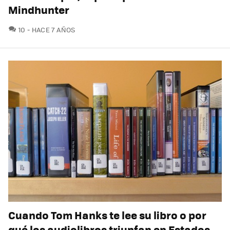
Mindhunter
COMENTARIOS
10
HACE 7 AÑOS
Cuando Tom Hanks te lee su libro o por
qué los audiolibros triunfan en Estados