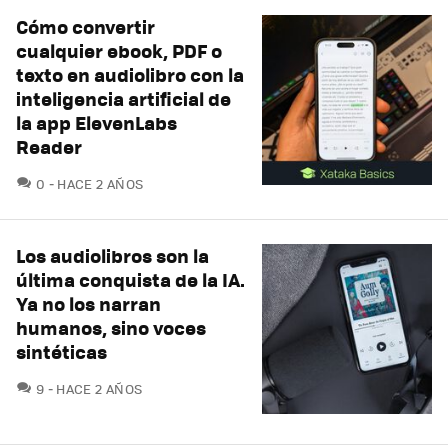
Cómo convertir
cualquier ebook, PDF o
texto en audiolibro con la
inteligencia artificial de
la app ElevenLabs
Reader
COMENTARIOS
0
HACE 2 AÑOS
Los audiolibros son la
última conquista de la IA.
Ya no los narran
humanos, sino voces
sintéticas
COMENTARIOS
9
HACE 2 AÑOS