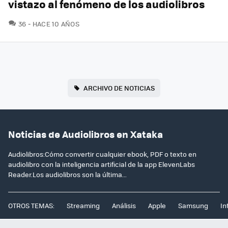
vistazo al fenómeno de los audiolibros
COMENTARIOS
36
HACE 10 AÑOS
ARCHIVO DE NOTICIAS
Noticias de Audiolibros en Xataka
Audiolibros:Cómo convertir cualquier ebook, PDF o texto en
audiolibro con la inteligencia artificial de la app ElevenLabs
Reader.Los audiolibros son la última...
OTROS TEMAS:
Streaming
Análisis
Apple
Samsung
In