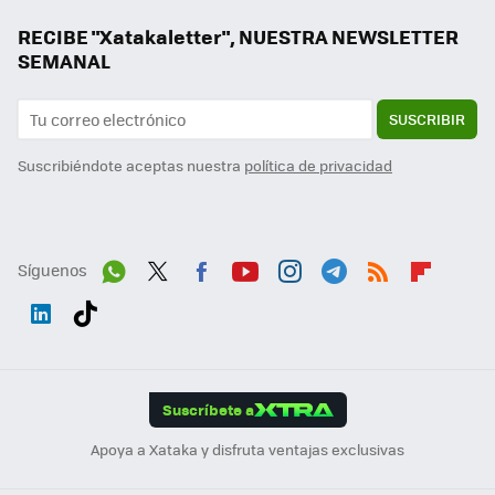
RECIBE "Xatakaletter", NUESTRA NEWSLETTER
SEMANAL
SUSCRIBIR
Suscribiéndote aceptas nuestra
política de privacidad
Síguenos
Wh
Twit
Fac
You
Inst
Tele
RSS
Flip
ats
ter
ebo
tub
agr
gra
boa
Link
Tikt
App
ok
e
am
m
rd
edI
ok
Suscríbete a
n
Apoya a Xataka y disfruta ventajas exclusivas