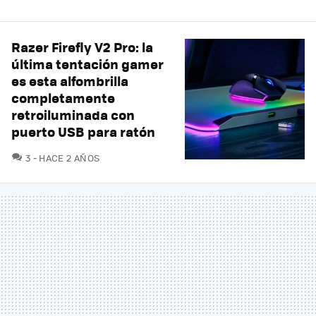
Razer Firefly V2 Pro: la
última tentación gamer
es esta alfombrilla
completamente
retroiluminada con
puerto USB para ratón
COMENTARIOS
3
HACE 2 AÑOS