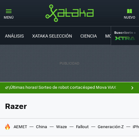
MENÚ
NUEVO
Suscríbete a
ANÁLISIS
XATAKA SELECCIÓN
CIENCIA
MOVILIDAD
🌿¡Últimas horas! Sorteo de robot cortacésped Mova ViAX
Razer
HOY SE HABLA DE
AEMET
China
Waze
Fallout
Generación Z
iPh