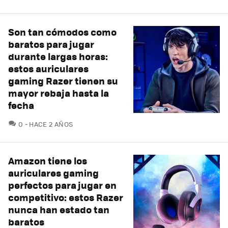
Son tan cómodos como
baratos para jugar
durante largas horas:
estos auriculares
gaming Razer tienen su
mayor rebaja hasta la
fecha
COMENTARIOS
0
HACE 2 AÑOS
Amazon tiene los
auriculares gaming
perfectos para jugar en
competitivo: estos Razer
nunca han estado tan
baratos