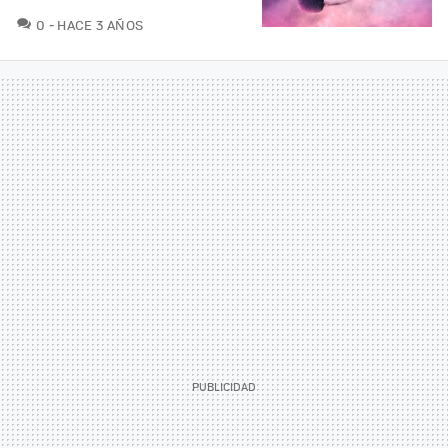
COMENTARIOS
0
HACE 3 AÑOS