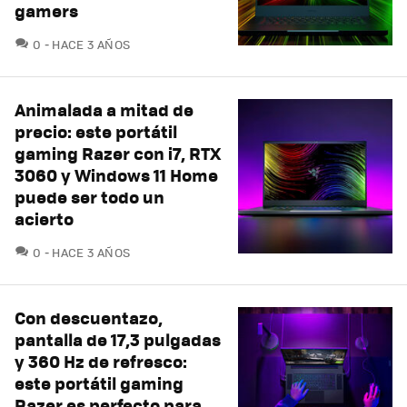
gamers
COMENTARIOS
0
HACE 3 AÑOS
Animalada a mitad de
precio: este portátil
gaming Razer con i7, RTX
3060 y Windows 11 Home
puede ser todo un
acierto
COMENTARIOS
0
HACE 3 AÑOS
Con descuentazo,
pantalla de 17,3 pulgadas
y 360 Hz de refresco:
este portátil gaming
Razer es perfecto para