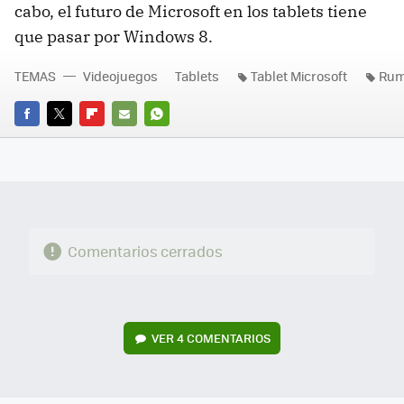
cabo, el futuro de Microsoft en los tablets tiene
que pasar por Windows 8.
TEMAS
Videojuegos
Tablets
Tablet Microsoft
Rum
FACEBOOK
TWITTER
FLIPBOARD
E-
WHATSAPP
MAIL
Comentarios cerrados
VER
4 COMENTARIOS