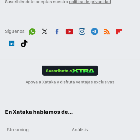
Suscribiéndote aceptas nuestra
política de privacidad
Síguenos
Wh
Twit
Fac
You
Inst
Tele
RSS
Flip
ats
ter
ebo
tub
agr
gra
boa
Link
Tikt
App
ok
e
am
m
rd
edI
ok
Suscríbete a
n
Apoya a Xataka y disfruta ventajas exclusivas
En Xataka hablamos de...
Streaming
Análisis