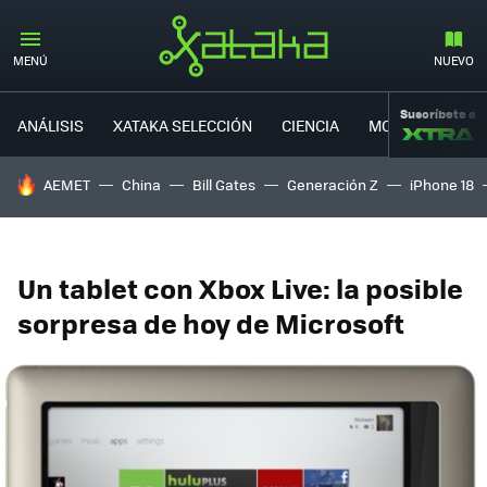
MENÚ
NUEVO
Suscríbete a
ANÁLISIS
XATAKA SELECCIÓN
CIENCIA
MOVILIDAD
HOY SE HABLA DE
AEMET
China
Bill Gates
Generación Z
iPhone 18
Un tablet con Xbox Live: la posible
sorpresa de hoy de Microsoft