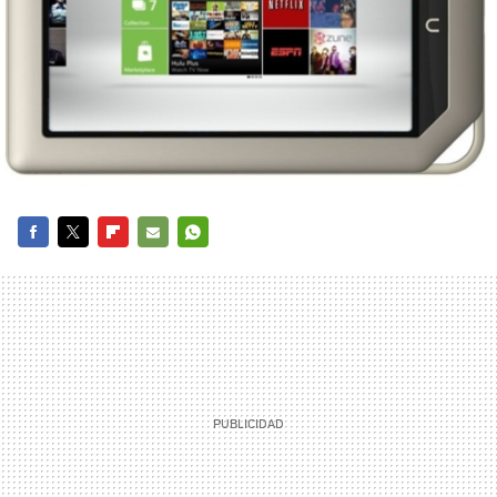
FACEBOOK
TWITTER
FLIPBOARD
E-
WHATSAPP
MAIL