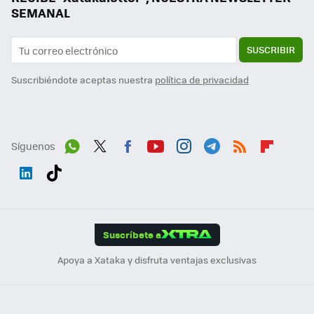
SEMANAL
SUSCRIBIR
Suscribiéndote aceptas nuestra
política de privacidad
Síguenos
Wh
Twit
Fac
You
Inst
Tele
RSS
Flip
ats
ter
ebo
tub
agr
gra
boa
Link
Tikt
App
ok
e
am
m
rd
edI
ok
Suscríbete a
n
Apoya a Xataka y disfruta ventajas exclusivas