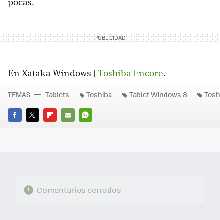
pocas.
En Xataka Windows |
Toshiba Encore
.
TEMAS
Tablets
Toshiba
Tablet Windows 8
Tosh
FACEBOOK
TWITTER
FLIPBOARD
E-
WHATSAPP
MAIL
Comentarios cerrados