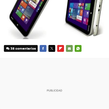
38 comentarios
FACEBOOK
TWITTER
FLIPBOARD
E-
WHATSAPP
MAIL