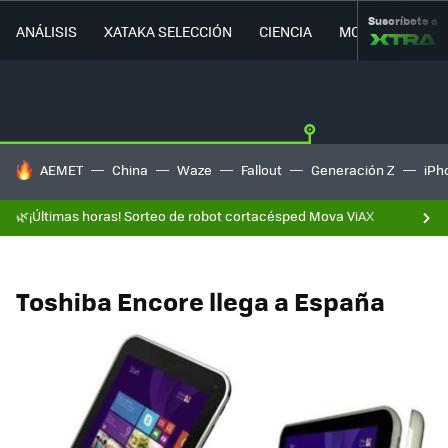
Suscríbete a
ANÁLISIS
XATAKA SELECCIÓN
CIENCIA
MOVILIDAD
HOY SE HABLA DE
AEMET
China
Waze
Fallout
Generación Z
iPh
🌿¡Últimas horas! Sorteo de robot cortacésped Mova ViAX
Toshiba Encore llega a España