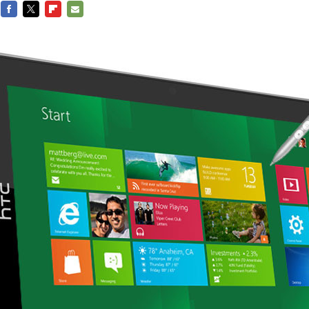
FACEBOOK
TWITTER
FLIPBOARD
E-
MAIL