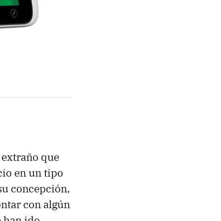
e extraño que
io en un tipo
su concepción,
ontar con algún
 han ido