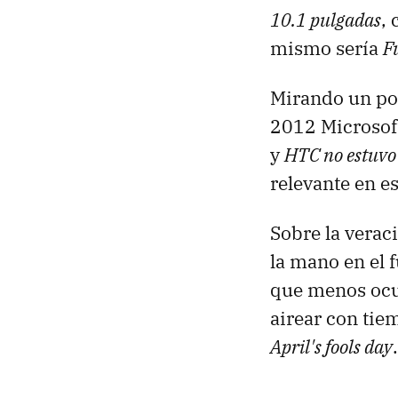
10.1 pulgadas
,
mismo sería
F
Mirando un poc
2012 Microsoft
y
HTC no estuvo 
relevante en e
Sobre la verac
la mano en el 
que menos ocul
airear con tie
April's fools day
.