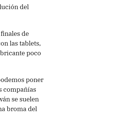
olución del
finales de
n las tablets,
abricante poco
o podemos poner
las compañías
wán se suelen
una broma del