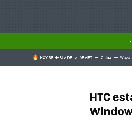
HOY SE HABLA DE
AEMET
China
Waze
HTC est
Windows