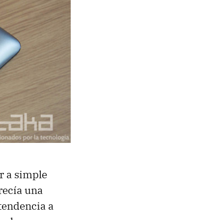
r a simple
recía una
 tendencia a