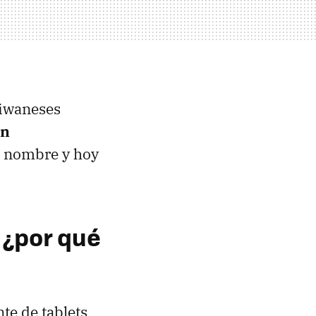
taiwaneses
un
u nombre y hoy
 ¿por qué
te de tablets