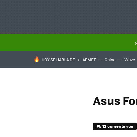
HOY SE HABLA DE
AEMET
China
Waze
Asus Fo
12 comentarios