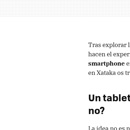
Tras explorar l
hacen el exper
smartphone
e
en Xataka os t
Un tablet
no?
La idea no es 