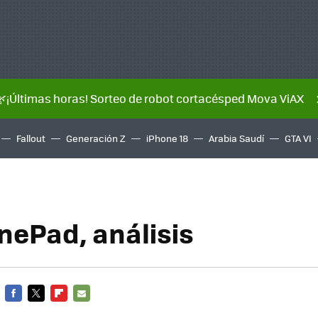
🌿¡Últimas horas! Sorteo de robot cortacésped Mova ViAX
Fallout
Generación Z
iPhone 18
Arabia Saudí
GTA VI
nePad, análisis
FACEBOOK
TWITTER
FLIPBOARD
E-