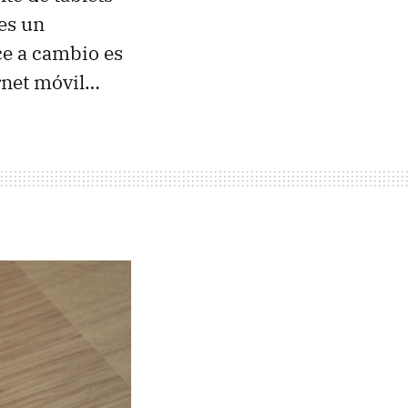
es un
ce a cambio es
rnet móvil…