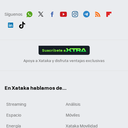
Síguenos
Wh
Twit
Fac
You
Inst
Tele
RSS
Flip
ats
ter
ebo
tub
agr
gra
boa
Link
Tikt
App
ok
e
am
m
rd
edI
ok
Suscríbete a
n
Apoya a Xataka y disfruta ventajas exclusivas
En Xataka hablamos de...
Streaming
Análisis
Espacio
Móviles
Energía
Xataka Movilidad