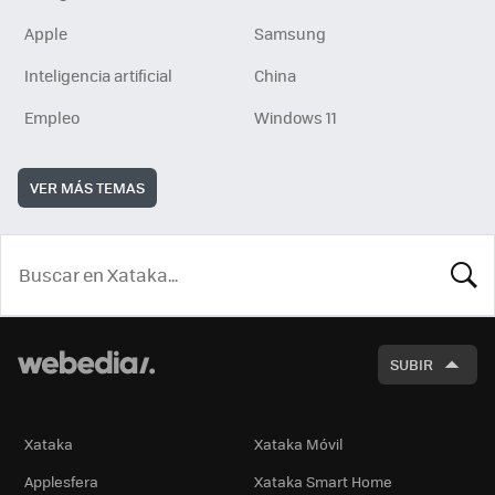
Apple
Samsung
Inteligencia artificial
China
Empleo
Windows 11
VER MÁS TEMAS
BUSCA
SUBIR
Xataka
Xataka Móvil
Applesfera
Xataka Smart Home