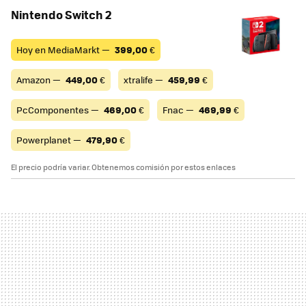
Nintendo Switch 2
Hoy en MediaMarkt —
399,00
€
Amazon —
449,00
€
xtralife —
459,99
€
PcComponentes —
469,00
€
Fnac —
469,99
€
Powerplanet —
479,90
€
El precio podría variar. Obtenemos comisión por estos enlaces