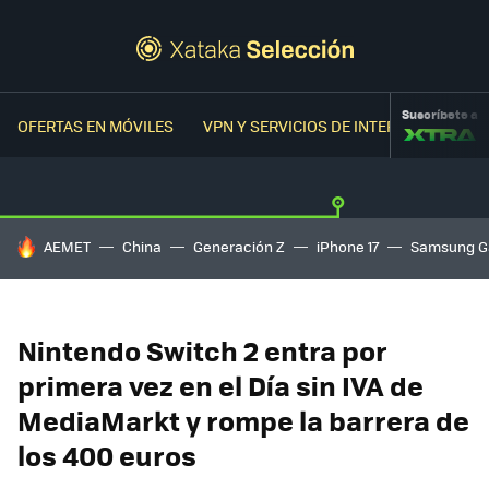
Suscríbete a
OFERTAS EN MÓVILES
VPN Y SERVICIOS DE INTERNET
OFER
HOY SE HABLA DE
AEMET
China
Generación Z
iPhone 17
Samsung G
Nintendo Switch 2 entra por
primera vez en el Día sin IVA de
MediaMarkt y rompe la barrera de
los 400 euros