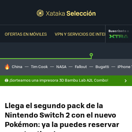
Suscríbete a
OFERTAS EN MÓVILES
VPN Y SERVICIOS DE INTERNET
OFER
HOY SE HABLA DE
China
Tim Cook
NASA
Fallout
Bugatti
iPhone 
🖨️ ¡Sorteamos una impresora 3D Bambu Lab A2L Combo!
Llega el segundo pack de la
Nintendo Switch 2 con el nuevo
Pokémon: ya la puedes reservar