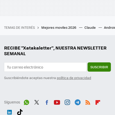
TEMAS DE INTERÉS
Mejores moviles 2026
Claude
Androi
RECIBE "Xatakaletter", NUESTRA NEWSLETTER
SEMANAL
SUSCRIBIR
Suscribiéndote aceptas nuestra
política de privacidad
Síguenos
Wh
Twit
Fac
You
Inst
Tele
RSS
Flip