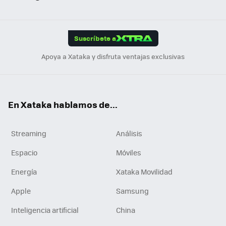
ats
ter
ebo
tub
agr
gra
boa
Link
Tikt
App
ok
e
am
m
rd
edI
ok
Suscríbete a
n
Apoya a Xataka y disfruta ventajas exclusivas
En Xataka hablamos de...
Streaming
Análisis
Espacio
Móviles
Energía
Xataka Movilidad
Apple
Samsung
Inteligencia artificial
China