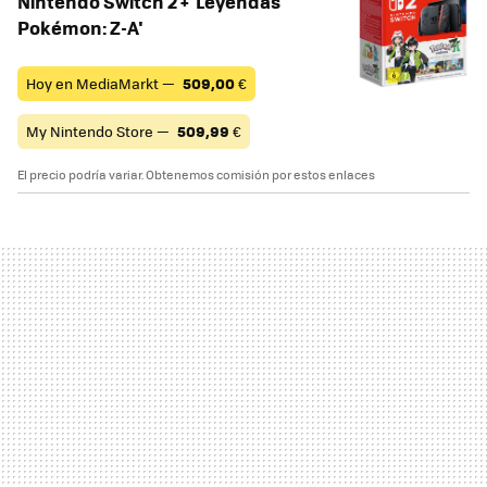
Nintendo Switch 2 + 'Leyendas
Pokémon: Z-A'
Hoy en MediaMarkt —
509,00
€
My Nintendo Store —
509,99
€
El precio podría variar. Obtenemos comisión por estos enlaces