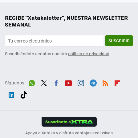
RECIBE "Xatakaletter", NUESTRA NEWSLETTER
SEMANAL
SUSCRIBIR
Suscribiéndote aceptas nuestra
política de privacidad
Síguenos
Wh
Twit
Fac
You
Inst
Tele
RSS
Flip
ats
ter
ebo
tub
agr
gra
boa
Link
Tikt
App
ok
e
am
m
rd
edI
ok
Suscríbete a
n
Apoya a Xataka y disfruta ventajas exclusivas