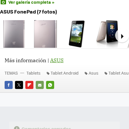
Ver galería completa »
ASUS FonePad (7 fotos)
Ne
Más información |
ASUS
TEMAS
Tablets
Tablet Android
Asus
Tablet Asu
FACEBOOK
TWITTER
FLIPBOARD
E-
WHATSAPP
MAIL
Comentarios cerrados