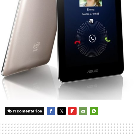
11 comentarios
FACEBOOK
TWITTER
FLIPBOARD
E-
WHATSAPP
MAIL