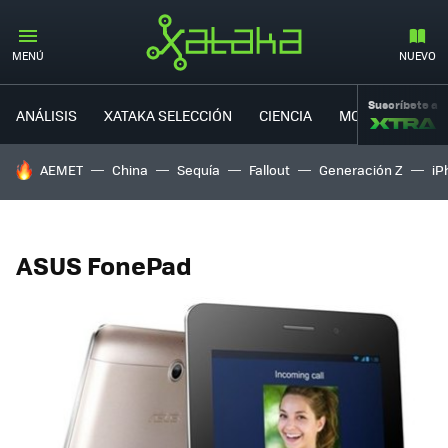
MENÚ
NUEVO
Suscríbete a
ANÁLISIS
XATAKA SELECCIÓN
CIENCIA
MOVILIDAD
HOY SE HABLA DE
AEMET
China
Sequía
Fallout
Generación Z
iP
ASUS FonePad