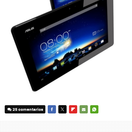
25 comentarios
FACEBOOK
TWITTER
FLIPBOARD
E-
WHATSAPP
MAIL