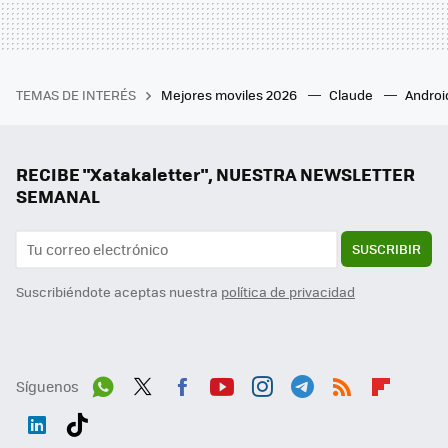
TEMAS DE INTERÉS
Mejores moviles 2026
Claude
Androi
RECIBE "Xatakaletter", NUESTRA NEWSLETTER
SEMANAL
SUSCRIBIR
Suscribiéndote aceptas nuestra
política de privacidad
Síguenos
Wh
Twit
Fac
You
Inst
Tele
RSS
Flip
ats
ter
ebo
tub
agr
gra
boa