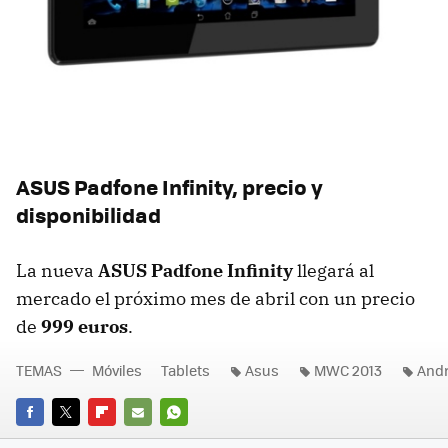
ASUS Padfone Infinity, precio y
disponibilidad
La nueva
ASUS Padfone Infinity
llegará al
mercado el próximo mes de abril con un precio
de
999 euros
.
TEMAS
Móviles
Tablets
Asus
MWC 2013
Andr
FACEBOOK
TWITTER
FLIPBOARD
E-
WHATSAPP