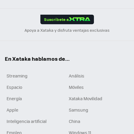
Link
Tikt
App
ok
e
am
m
rd
edI
ok
Suscríbete a
n
Apoya a Xataka y disfruta ventajas exclusivas
En Xataka hablamos de...
Streaming
Análisis
Espacio
Móviles
Energía
Xataka Movilidad
Apple
Samsung
Inteligencia artificial
China
Empleo
Windows 11