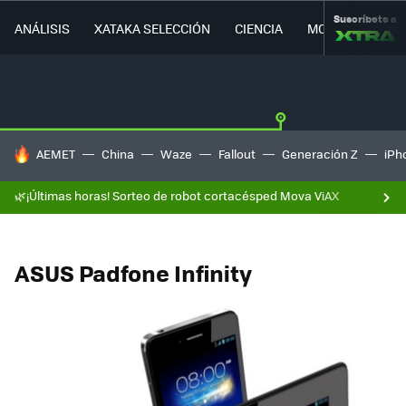
Suscríbete a
ANÁLISIS
XATAKA SELECCIÓN
CIENCIA
MOVILIDAD
HOY SE HABLA DE
AEMET
China
Waze
Fallout
Generación Z
iPh
🌿¡Últimas horas! Sorteo de robot cortacésped Mova ViAX
ASUS Padfone Infinity