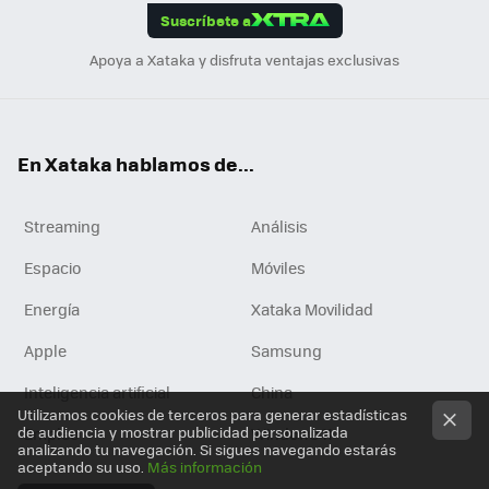
Suscríbete a
n
Apoya a Xataka y disfruta ventajas exclusivas
En Xataka hablamos de...
Streaming
Análisis
Espacio
Móviles
Energía
Xataka Movilidad
Apple
Samsung
Inteligencia artificial
China
Utilizamos cookies de terceros para generar estadísticas
de audiencia y mostrar publicidad personalizada
Empleo
Windows 11
analizando tu navegación. Si sigues navegando estarás
aceptando su uso.
Más información