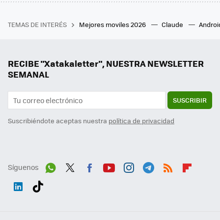
TEMAS DE INTERÉS
Mejores moviles 2026
Claude
Androi
RECIBE "Xatakaletter", NUESTRA NEWSLETTER
SEMANAL
SUSCRIBIR
Suscribiéndote aceptas nuestra
política de privacidad
Síguenos
Wh
Twit
Fac
You
Inst
Tele
RSS
Flip
ats
ter
ebo
tub
agr
gra
boa
Link
Tikt
App
ok
e
am
m
rd
edI
ok