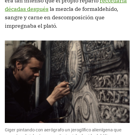
era tan intenso que el propio reparto
recordaría
décadas después
la mezcla de formaldehído,
sangre y carne en descomposición que
impregnaba el plató.
Giger pintando con aerógrafo un jeroglífico alienígena que