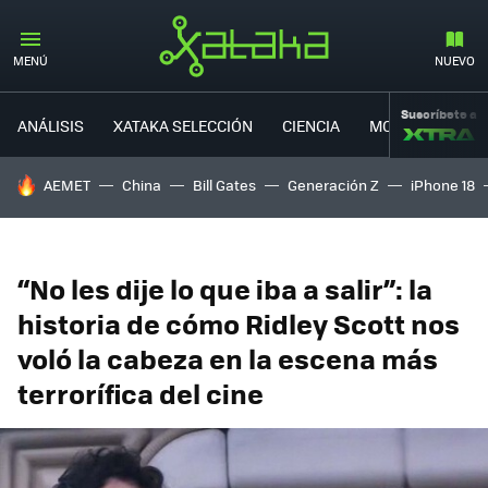
MENÚ
NUEVO
Suscríbete a
ANÁLISIS
XATAKA SELECCIÓN
CIENCIA
MOVILIDAD
HOY SE HABLA DE
AEMET
China
Bill Gates
Generación Z
iPhone 18
“No les dije lo que iba a salir”: la
historia de cómo Ridley Scott nos
voló la cabeza en la escena más
terrorífica del cine