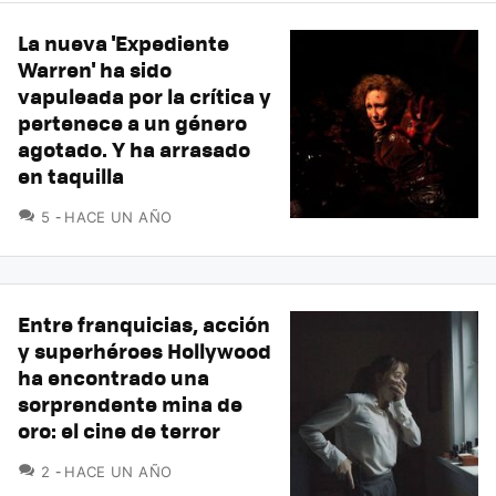
La nueva 'Expediente
Warren' ha sido
vapuleada por la crítica y
pertenece a un género
agotado. Y ha arrasado
en taquilla
COMENTARIOS
5
HACE UN AÑO
Entre franquicias, acción
y superhéroes Hollywood
ha encontrado una
sorprendente mina de
oro: el cine de terror
COMENTARIOS
2
HACE UN AÑO