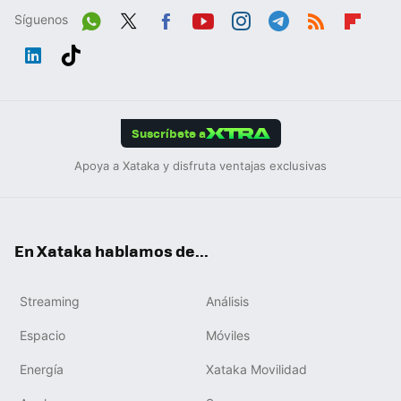
Síguenos
Wh
Twit
Fac
You
Inst
Tele
RSS
Flip
ats
ter
ebo
tub
agr
gra
boa
Link
Tikt
App
ok
e
am
m
rd
edIn
ok
Suscríbete a
Apoya a Xataka y disfruta ventajas exclusivas
En Xataka hablamos de...
Streaming
Análisis
Espacio
Móviles
Energía
Xataka Movilidad