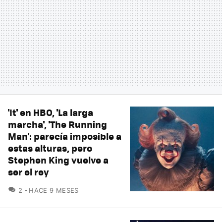
'It' en HBO, 'La larga
marcha', 'The Running
Man': parecía imposible a
estas alturas, pero
Stephen King vuelve a
ser el rey
COMENTARIOS
2
HACE 9 MESES