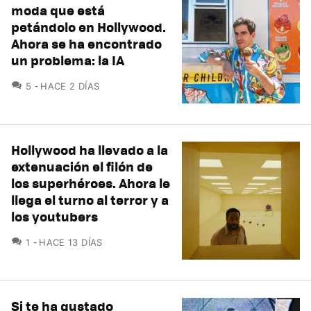
moda que está
petándolo en Hollywood.
Ahora se ha encontrado
un problema: la IA
COMENTARIOS
5
HACE 2 DÍAS
Hollywood ha llevado a la
extenuación el filón de
los superhéroes. Ahora le
llega el turno al terror y a
los youtubers
COMENTARIOS
1
HACE 13 DÍAS
Si te ha gustado