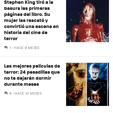
Stephen King tiró a la
basura las primeras
páginas del libro. Su
mujer las rescató y
convirtió una escena en
historia del cine de
terror
COMENTARIOS
1
HACE 9 MESES
Las mejores películas de
terror: 24 pesadillas que
no te dejarán dormir
durante meses
COMENTARIOS
8
HACE 10 MESES