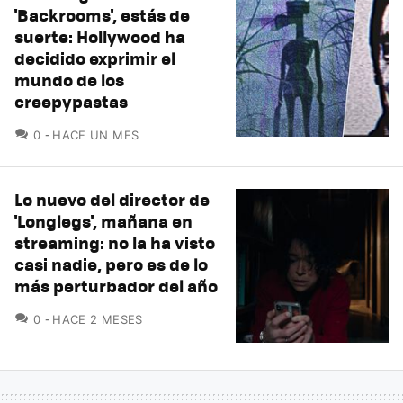
'Backrooms', estás de
suerte: Hollywood ha
decidido exprimir el
mundo de los
creepypastas
COMENTARIOS
0
HACE UN MES
Lo nuevo del director de
'Longlegs', mañana en
streaming: no la ha visto
casi nadie, pero es de lo
más perturbador del año
COMENTARIOS
0
HACE 2 MESES