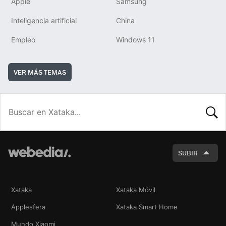
Apple
Samsung
Inteligencia artificial
China
Empleo
Windows 11
VER MÁS TEMAS
BUSCA
SUBIR
Xataka
Xataka Móvil
Applesfera
Xataka Smart Home
Mundo Xiaomi