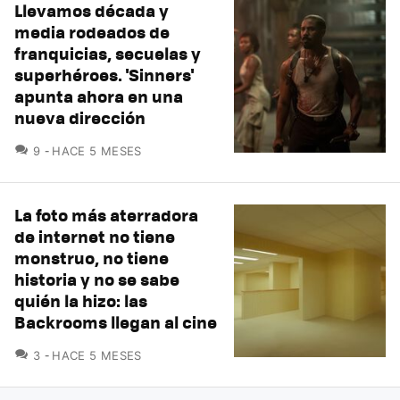
Llevamos década y
media rodeados de
franquicias, secuelas y
superhéroes. 'Sinners'
apunta ahora en una
nueva dirección
COMENTARIOS
9
HACE 5 MESES
La foto más aterradora
de internet no tiene
monstruo, no tiene
historia y no se sabe
quién la hizo: las
Backrooms llegan al cine
COMENTARIOS
3
HACE 5 MESES