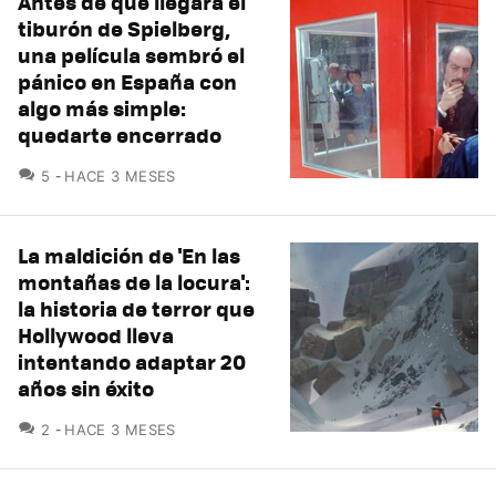
Antes de que llegara el
tiburón de Spielberg,
una película sembró el
pánico en España con
algo más simple:
quedarte encerrado
COMENTARIOS
5
HACE 3 MESES
La maldición de 'En las
montañas de la locura':
la historia de terror que
Hollywood lleva
intentando adaptar 20
años sin éxito
COMENTARIOS
2
HACE 3 MESES