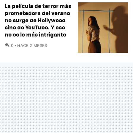
La película de terror más
prometedora del verano
no surge de Hollywood
sino de YouTube. Y eso
no es lo más intrigante
COMENTARIOS
0
HACE 2 MESES