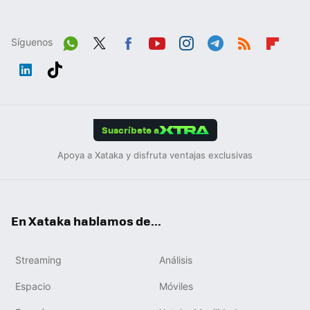
Síguenos
Wh
Twit
Fac
You
Inst
Tele
RSS
Flip
ats
ter
ebo
tub
agr
gra
boa
Link
Tikt
App
ok
e
am
m
rd
edIn
ok
Suscríbete a
Apoya a Xataka y disfruta ventajas exclusivas
En Xataka hablamos de...
Streaming
Análisis
Espacio
Móviles