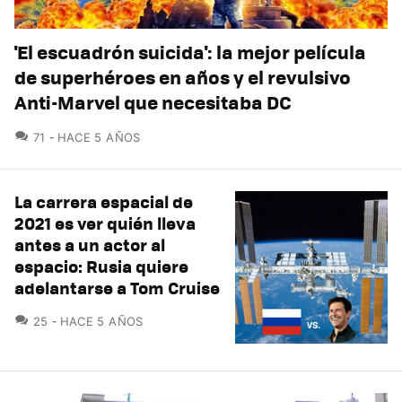
'El escuadrón suicida': la mejor película
de superhéroes en años y el revulsivo
Anti-Marvel que necesitaba DC
COMENTARIOS
71
HACE 5 AÑOS
La carrera espacial de
2021 es ver quién lleva
antes a un actor al
espacio: Rusia quiere
adelantarse a Tom Cruise
COMENTARIOS
25
HACE 5 AÑOS