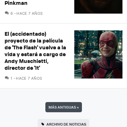
Pinkman
COMENTARIOS
6
HACE 7 AÑOS
El (accidentado)
proyecto de la película
de 'The Flash' vuelve a la
vida y estará a cargo de
Andy Muschietti,
director de 'It'
COMENTARIOS
1
HACE 7 AÑOS
MÁS ANTIGUAS
»
ARCHIVO DE NOTICIAS