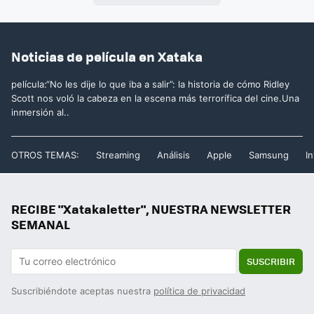
Noticias de película en Xataka
película:“No les dije lo que iba a salir”: la historia de cómo Ridley
Scott nos voló la cabeza en la escena más terrorífica del cine.Una
inmersión al..
OTROS TEMAS:
Streaming
Análisis
Apple
Samsung
In
RECIBE "Xatakaletter", NUESTRA NEWSLETTER
SEMANAL
SUSCRIBIR
Suscribiéndote aceptas nuestra
política de privacidad