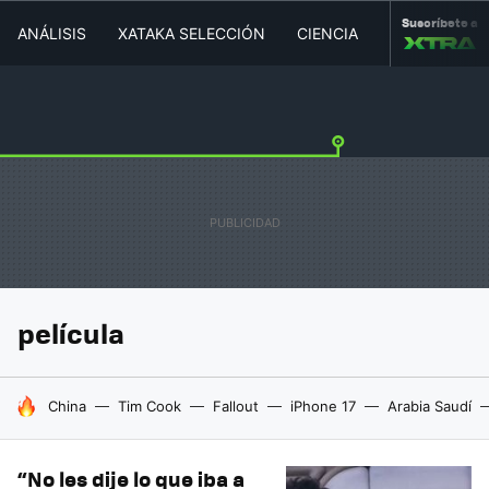
Suscríbete a
ANÁLISIS
XATAKA SELECCIÓN
CIENCIA
MOVILIDAD
película
HOY SE HABLA DE
China
Tim Cook
Fallout
iPhone 17
Arabia Saudí
“No les dije lo que iba a