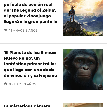
película de acción real
de ‘The Legend of Zelda’:
el popular videojuego
llegará a la gran pantalla
COMENTARIOS
18
HACE 3 AÑOS
'El Planeta de los Simios:
Nuevo Reino’: un
fantástico primer tráiler
que llega con una dosis
de emoción y salvajismo
COMENTARIOS
6
HACE 3 AÑOS
La misteriosa cámara