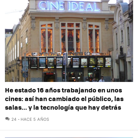
He estado 16 años trabajando en unos
cines: así han cambiado el público, las
salas... y la tecnología que hay detrás
COMENTARIOS
24
HACE 5 AÑOS