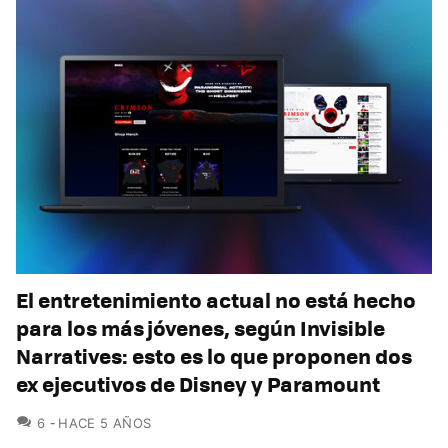
El entretenimiento actual no está hecho
para los más jóvenes, según Invisible
Narratives: esto es lo que proponen dos
ex ejecutivos de Disney y Paramount
COMENTARIOS
6
HACE 5 AÑOS