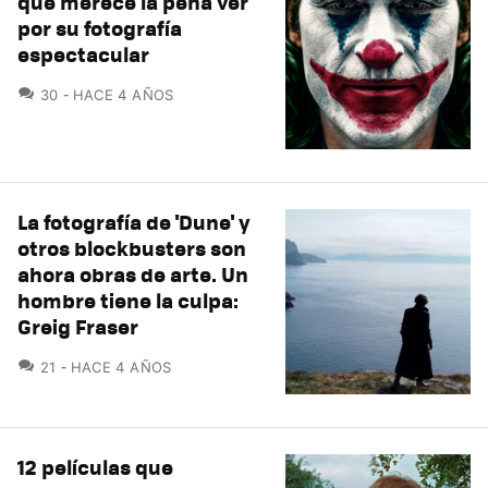
que merece la pena ver
por su fotografía
espectacular
COMENTARIOS
30
HACE 4 AÑOS
La fotografía de 'Dune' y
otros blockbusters son
ahora obras de arte. Un
hombre tiene la culpa:
Greig Fraser
COMENTARIOS
21
HACE 4 AÑOS
12 películas que