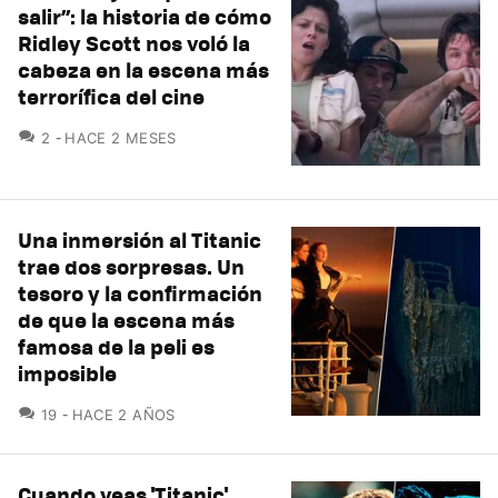
salir”: la historia de cómo
Ridley Scott nos voló la
cabeza en la escena más
terrorífica del cine
COMENTARIOS
2
HACE 2 MESES
Una inmersión al Titanic
trae dos sorpresas. Un
tesoro y la confirmación
de que la escena más
famosa de la peli es
imposible
COMENTARIOS
19
HACE 2 AÑOS
Cuando veas 'Titanic',