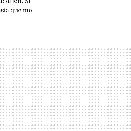
de Alien
. Si
asta que me