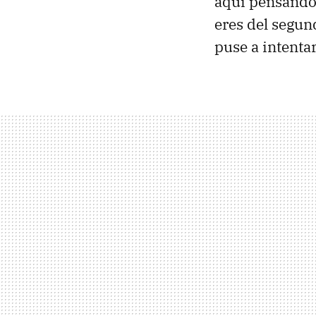
aquí pensand
eres del segun
puse a intenta