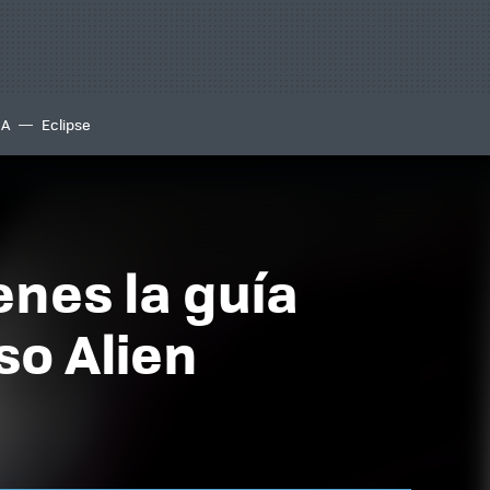
IA
Eclipse
enes la guía
so Alien