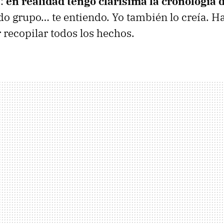
o:
en realidad tengo clarísima la cronología 
do grupo… te entiendo. Yo también lo creía. H
r recopilar todos los hechos.