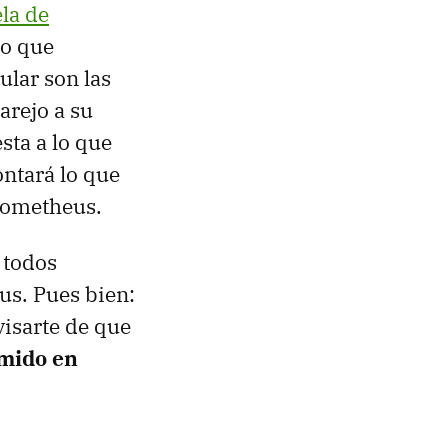
ela de
ro que
ular son las
arejo a su
sta a lo que
ontará lo que
rometheus.
 todos
s. Pues bien:
visarte de que
mido en