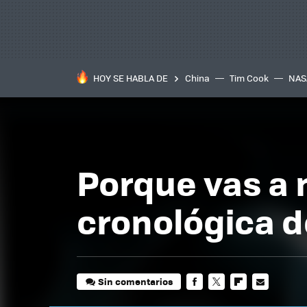
HOY SE HABLA DE
China
Tim Cook
NAS
Porque vas a n
cronológica de
Sin comentarios
FACEBOOK
TWITTER
FLIPBOARD
E-