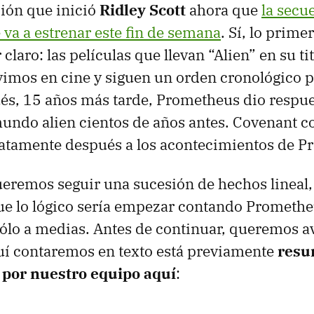
ción que inició
Ridley Scott
ahora que
la secu
va a estrenar este fin de semana
. Sí, lo prime
laro: las películas que llevan “Alien” en su tit
imos en cine y siguen un orden cronológico p
és, 15 años más tarde, Prometheus dio respue
mundo alien cientos de años antes. Covenant c
atamente después a los acontecimientos de P
queremos seguir una sucesión de hechos lineal,
e lo lógico sería empezar contando Prometheu
 sólo a medias. Antes de continuar, queremos a
uí contaremos en texto está previamente
resu
 por nuestro equipo aquí
: