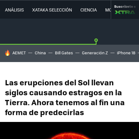
Suscríbete a
ANÁLISIS
XATAKA SELECCIÓN
CIENCIA
MOVILIDAD
HOY SE HABLA DE
AEMET
China
Bill Gates
Generación Z
iPhone 18
Las erupciones del Sol llevan
siglos causando estragos en la
Tierra. Ahora tenemos al fin una
forma de predecirlas