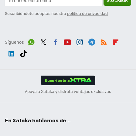
SUSCRIBIR
Suscribiéndote aceptas nuestra
política de privacidad
Síguenos
Wh
Twit
Fac
You
Inst
Tele
RSS
Flip
ats
ter
ebo
tub
agr
gra
boa
Link
Tikt
App
ok
e
am
m
rd
edI
ok
Suscríbete a
n
Apoya a Xataka y disfruta ventajas exclusivas
En Xataka hablamos de...