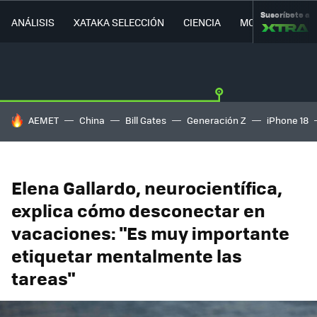
Suscríbete a
ANÁLISIS
XATAKA SELECCIÓN
CIENCIA
MOVILIDAD
HOY SE HABLA DE
AEMET
China
Bill Gates
Generación Z
iPhone 18
Elena Gallardo, neurocientífica,
explica cómo desconectar en
vacaciones: "Es muy importante
etiquetar mentalmente las
tareas"