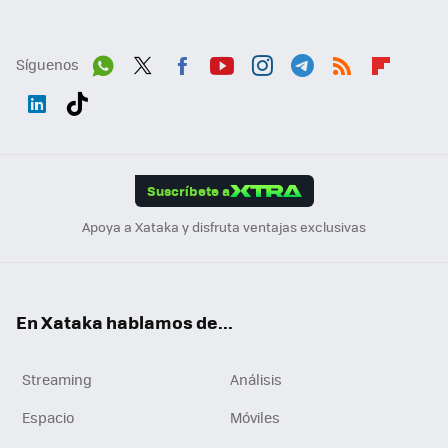
Síguenos
Wh
Twit
Fac
You
Inst
Tele
RSS
Flip
ats
ter
ebo
tub
agr
gra
boa
Link
Tikt
App
ok
e
am
m
rd
edI
ok
Suscríbete a
n
Apoya a Xataka y disfruta ventajas exclusivas
En Xataka hablamos de...
Streaming
Análisis
Espacio
Móviles