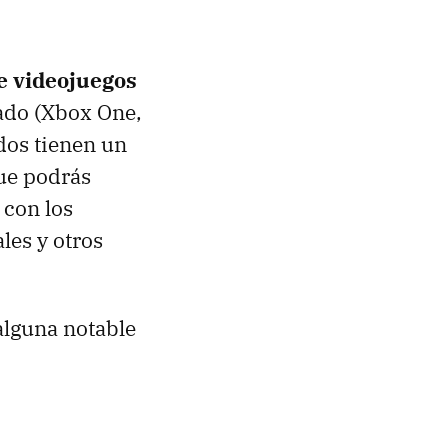
e videojuegos
cado (Xbox One,
dos tienen un
ue podrás
 con los
les y otros
alguna notable