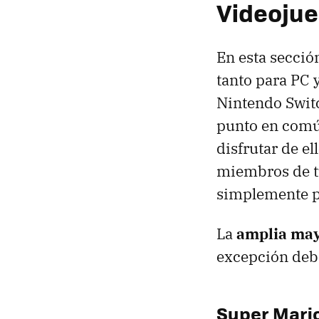
Videoju
En esta secció
tanto para PC 
Nintendo Switc
punto en común
disfrutar de e
miembros de tu
simplemente p
La
amplia may
excepción deb
Super Mario