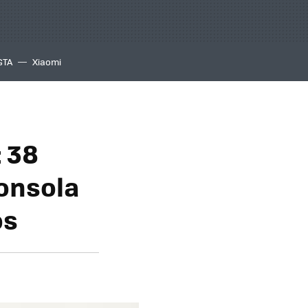
GTA
Xiaomi
: 38
consola
os