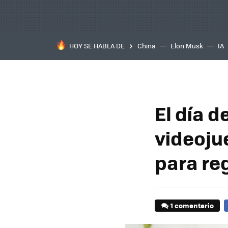
HOY SE HABLA DE
China
Elon Musk
IA
El día d
videoju
para reg
1 comentario