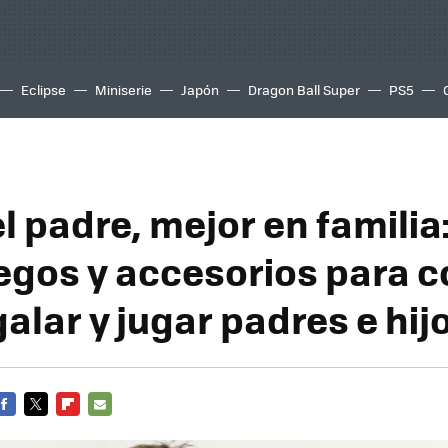
Eclipse
Miniserie
Japón
Dragon Ball Super
PS5
el padre, mejor en familia
egos y accesorios para 
alar y jugar padres e hij
FACEBOOK
TWITTER
FLIPBOARD
E-