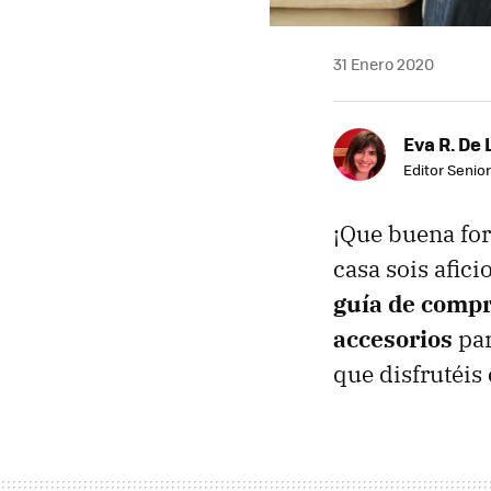
31 Enero 2020
Eva R. De 
Editor Senior
¡Que buena for
casa sois afic
guía de compr
accesorios
par
que disfrutéis 