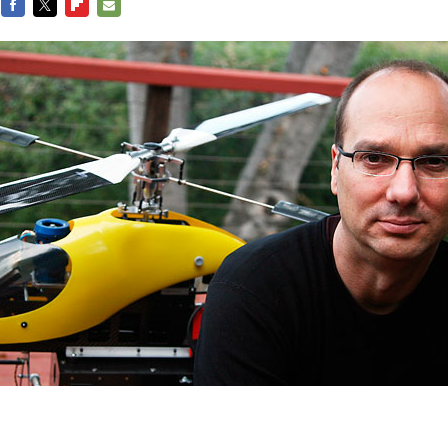
FACEBOOK
TWITTER
FLIPBOARD
E-
MAIL