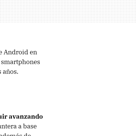
de Android en
n smartphones
s años.
uir avanzando
ntera a base
o además de