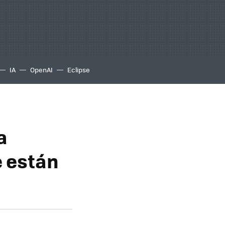
IA
OpenAI
Eclipse
a
e están