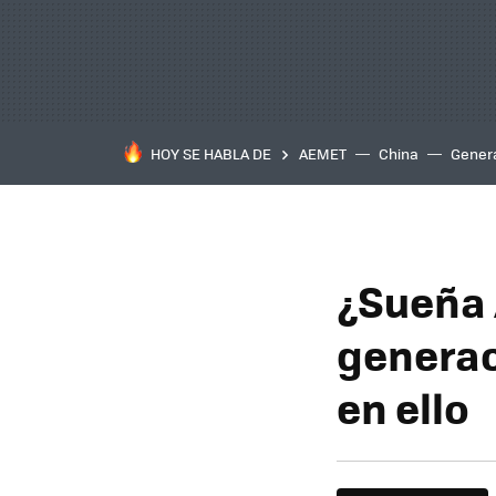
HOY SE HABLA DE
AEMET
China
Gener
¿Sueña 
generac
en ello