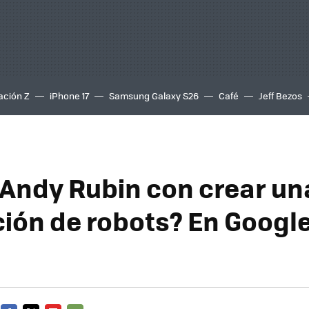
ación Z
iPhone 17
Samsung Galaxy S26
Café
Jeff Bezos
Andy Rubin con crear un
ión de robots? En Googl