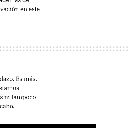
vación en este
plazo. Es más,
estamos
es ni tampoco
 cabo.