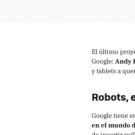
El último proye
Google:
Andy 
y tablets a qu
Robots, 
Google tiene e
en el mundo d
de invertir mi