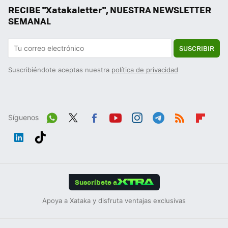
RECIBE "Xatakaletter", NUESTRA NEWSLETTER
SEMANAL
SUSCRIBIR
Suscribiéndote aceptas nuestra
política de privacidad
Síguenos
Wh
Twit
Fac
You
Inst
Tele
RSS
Flip
ats
ter
ebo
tub
agr
gra
boa
Link
Tikt
App
ok
e
am
m
rd
edIn
ok
Suscríbete a
Apoya a Xataka y disfruta ventajas exclusivas