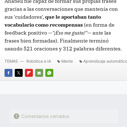
Anabell fue capaz de formar sus propias frases
gracias a las conversaciones que mantenía con
sus 'cuidadores',
que le aportaban tanto
vocabulario como recompensas
(en forma de
feedback positivo —
"¡Eso me gusta!"
— ante las
frases bien formadas). Finalmente terminó
usando 521 oraciones y 312 palabras diferentes.
TEMAS
Robótica e IA
Mente
Aprendizaje automátic
FACEBOOK
TWITTER
FLIPBOARD
E-
WHATSAPP
MAIL
Comentarios cerrados