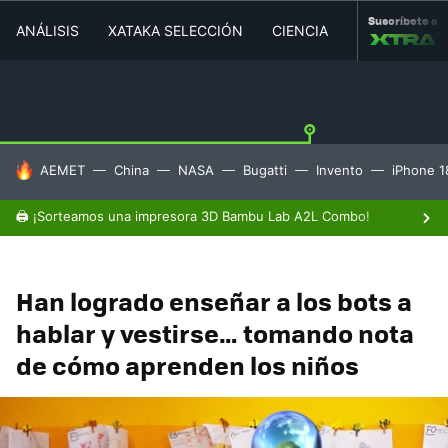
Suscríbete a
ANÁLISIS
XATAKA SELECCIÓN
CIENCIA
MOVILIDAD
HOY SE HABLA DE
AEMET
China
NASA
Bugatti
Invento
iPhone 1
🖨️ ¡Sorteamos una impresora 3D Bambu Lab A2L Combo!
Han logrado enseñar a los bots a
hablar y vestirse… tomando nota
de cómo aprenden los niños