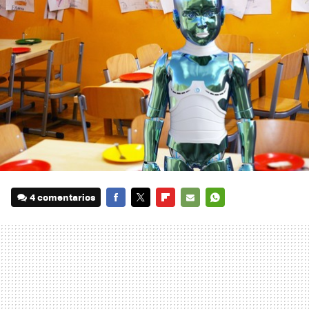
4 comentarios
FACEBOOK
TWITTER
FLIPBOARD
E-
WHATSAPP
MAIL