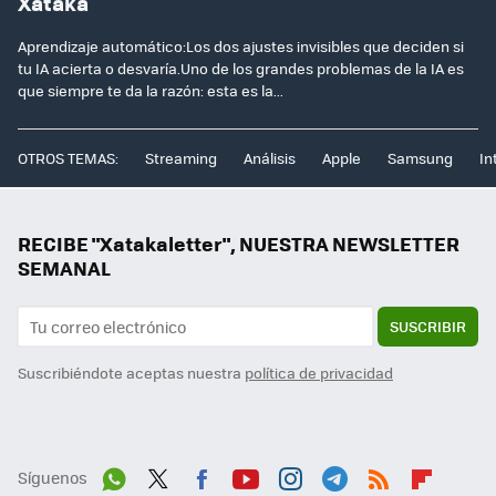
Xataka
Aprendizaje automático:Los dos ajustes invisibles que deciden si
tu IA acierta o desvaría.Uno de los grandes problemas de la IA es
que siempre te da la razón: esta es la...
OTROS TEMAS:
Streaming
Análisis
Apple
Samsung
In
RECIBE "Xatakaletter", NUESTRA NEWSLETTER
SEMANAL
SUSCRIBIR
Suscribiéndote aceptas nuestra
política de privacidad
Síguenos