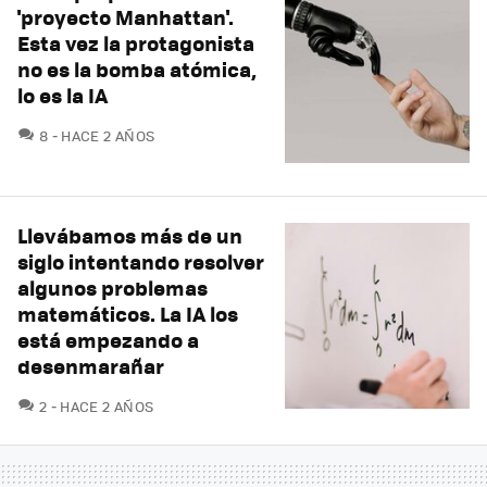
'proyecto Manhattan'.
Esta vez la protagonista
no es la bomba atómica,
lo es la IA
COMENTARIOS
8
HACE 2 AÑOS
Llevábamos más de un
siglo intentando resolver
algunos problemas
matemáticos. La IA los
está empezando a
desenmarañar
COMENTARIOS
2
HACE 2 AÑOS