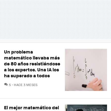
Un problema
matemático llevaba más
de 80 años resistiéndose
a los expertos. Una IA los
ha superado a todos
COMENTARIOS
5
HACE 3 MESES
El mejor matemático del