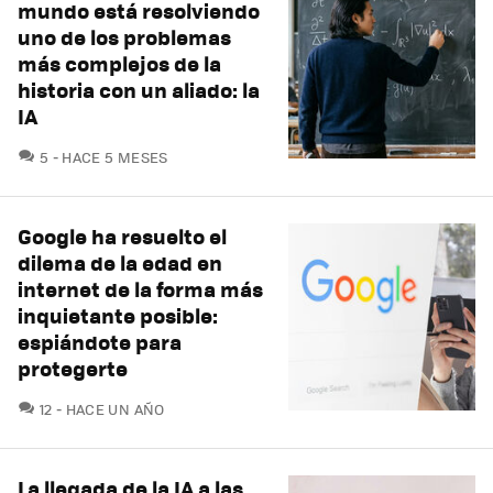
mundo está resolviendo
uno de los problemas
más complejos de la
historia con un aliado: la
IA
COMENTARIOS
5
HACE 5 MESES
Google ha resuelto el
dilema de la edad en
internet de la forma más
inquietante posible:
espiándote para
protegerte
COMENTARIOS
12
HACE UN AÑO
La llegada de la IA a las