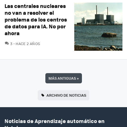
Las centrales nucleares
no van a resolver el
problema de los centros
de datos para IA. No por
ahora
COMENTARIOS
3
HACE 2 AÑOS
MÁS ANTIGUAS
»
ARCHIVO DE NOTICIAS
Noticias de Aprendizaje automático en