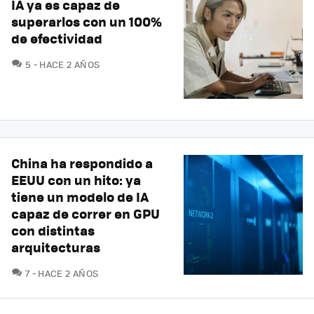
IA ya es capaz de
superarlos con un 100%
de efectividad
COMENTARIOS
5
HACE 2 AÑOS
China ha respondido a
EEUU con un hito: ya
tiene un modelo de IA
capaz de correr en GPU
con distintas
arquitecturas
COMENTARIOS
7
HACE 2 AÑOS