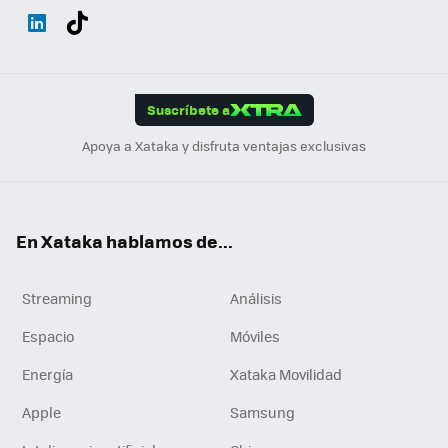
Wh
Twit
Fac
You
Inst
Tele
RSS
Flip
ats
ter
ebo
tub
agr
gra
boa
Link
Tikt
App
ok
e
am
m
rd
edI
ok
Suscríbete a
n
Apoya a Xataka y disfruta ventajas exclusivas
En Xataka hablamos de...
Streaming
Análisis
Espacio
Móviles
Energía
Xataka Movilidad
Apple
Samsung