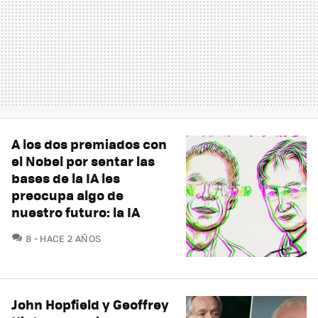
A los dos premiados con
el Nobel por sentar las
bases de la IA les
preocupa algo de
nuestro futuro: la IA
COMENTARIOS
8
HACE 2 AÑOS
John Hopfield y Geoffrey