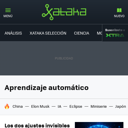
MENÚ
NUEVO
Suscríbete a
ANÁLISIS
XATAKA SELECCIÓN
CIENCIA
MOVILIDAD
Aprendizaje automático
HOY SE HABLA DE
China
Elon Musk
IA
Eclipse
Miniserie
Japón
Los dos ajustes invisibles