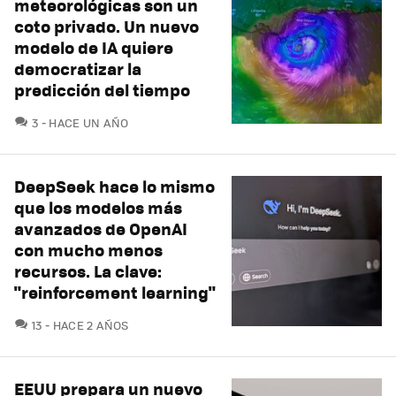
meteorológicas son un
coto privado. Un nuevo
modelo de IA quiere
democratizar la
predicción del tiempo
COMENTARIOS
3
HACE UN AÑO
DeepSeek hace lo mismo
que los modelos más
avanzados de OpenAI
con mucho menos
recursos. La clave:
"reinforcement learning"
COMENTARIOS
13
HACE 2 AÑOS
EEUU prepara un nuevo