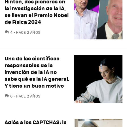
Hinton, dos pioneros en
la investigación de la IA,
se llevan el Premio Nobel
de Física 2024
COMENTARIOS
4
HACE 2 AÑOS
Una de las científicas
responsables de la
invención de la IA no
sabe qué es la IA general.
Y tiene un buen motivo
COMENTARIOS
6
HACE 2 AÑOS
Adiós a los CAPTCHAS: la