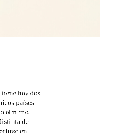
l tiene hoy dos
nicos países
o el ritmo,
istinta de
ertirse en