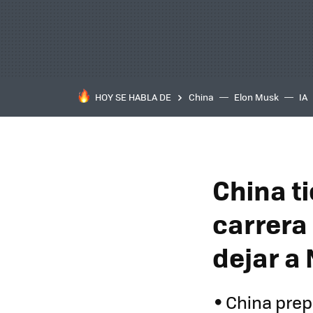
HOY SE HABLA DE
China
Elon Musk
IA
China t
carrera 
dejar a
China prep