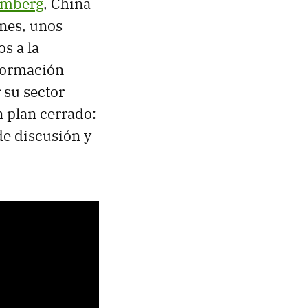
omberg
, China
anes, unos
s a la
nformación
 su sector
n plan cerrado:
de discusión y