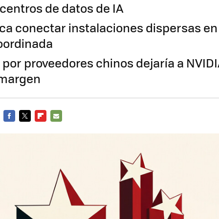
 centros de datos de IA
sca conectar instalaciones dispersas en
oordinada
 por proveedores chinos dejaría a NVID
margen
FACEBOOK
TWITTER
FLIPBOARD
E-
MAIL