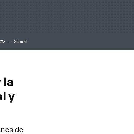
GTA
Xiaomi
 la
l y
ones de