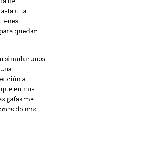
da de
hasta una
uienes
 para quedar
a simular unos
 una
ención a
 que en mis
tas gafas me
iones de mis