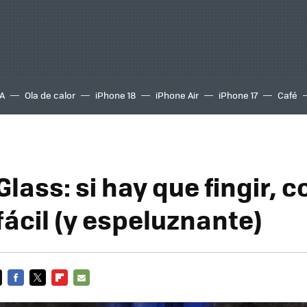
A
Ola de calor
iPhone 18
iPhone Air
iPhone 17
Café
ass: si hay que fingir, 
fácil (y espeluznante)
FACEBOOK
TWITTER
FLIPBOARD
E-