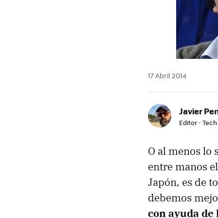
17 Abril 2014
Javier Pe
Editor - Tech
O al menos lo s
entre manos el
Japón, es de t
debemos mejor 
con ayuda de l