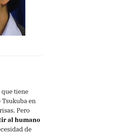
l que tiene
e Tsukuba en
risas. Pero
tir al humano
ecesidad de