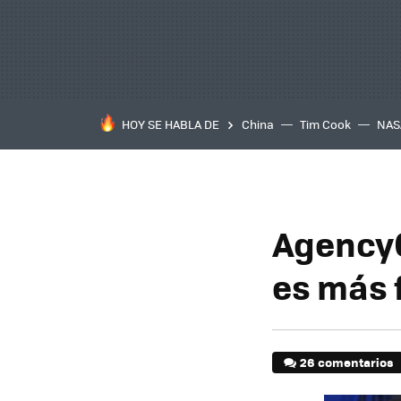
HOY SE HABLA DE
China
Tim Cook
NAS
AgencyGl
es más 
26 comentarios