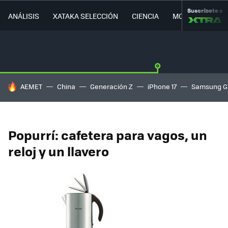
Suscríbete a
ANÁLISIS
XATAKA SELECCIÓN
CIENCIA
MOVILIDAD
HOY SE HABLA DE
AEMET
China
Generación Z
iPhone 17
Samsung G
Popurrí: cafetera para vagos, un
reloj y un llavero