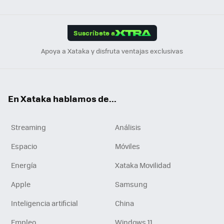
ats
ter
ebo
tub
agr
gra
boa
Link
Tikt
App
ok
e
am
m
rd
edI
ok
Suscríbete a
n
Apoya a Xataka y disfruta ventajas exclusivas
En Xataka hablamos de...
Streaming
Análisis
Espacio
Móviles
Energía
Xataka Movilidad
Apple
Samsung
Inteligencia artificial
China
Empleo
Windows 11