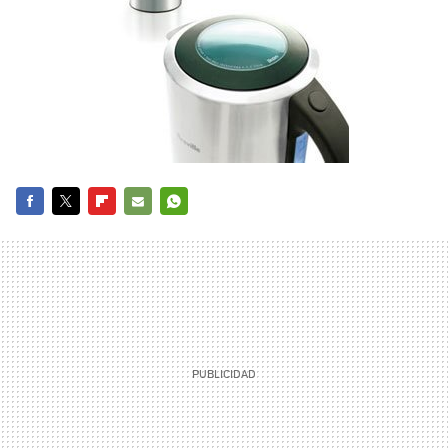
FACEBOOK
TWITTER
FLIPBOARD
E-
WHATSAPP
MAIL