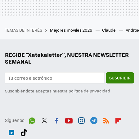
TEMAS DE INTERÉS
Mejores moviles 2026
Claude
Androi
RECIBE "Xatakaletter", NUESTRA NEWSLETTER
SEMANAL
SUSCRIBIR
Suscribiéndote aceptas nuestra
política de privacidad
Síguenos
Wh
Twit
Fac
You
Inst
Tele
RSS
Flip