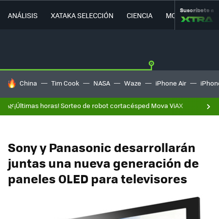
Suscríbete a
ANÁLISIS
XATAKA SELECCIÓN
CIENCIA
MOVILIDAD
HOY SE HABLA DE
China
Tim Cook
NASA
Waze
iPhone Air
iPhone
🌿¡Últimas horas! Sorteo de robot cortacésped Mova ViAX
Sony y Panasonic desarrollarán
juntas una nueva generación de
paneles OLED para televisores