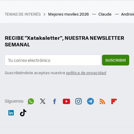
TEMAS DE INTERÉS
Mejores moviles 2026
Claude
Androi
RECIBE "Xatakaletter", NUESTRA NEWSLETTER
SEMANAL
SUSCRIBIR
Suscribiéndote aceptas nuestra
política de privacidad
Síguenos
Wh
Twit
Fac
You
Inst
Tele
RSS
Flip
ats
ter
ebo
tub
agr
gra
boa
Link
Tikt
App
ok
e
am
m
rd
edI
ok