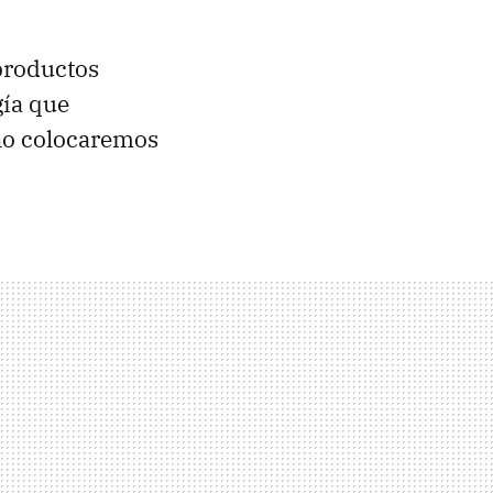
productos
gía que
 no colocaremos