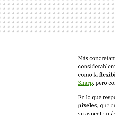
Más concretam
considerableme
como la
flexib
Sharp
, pero c
En lo que resp
píxeles
, que e
su aspecto má