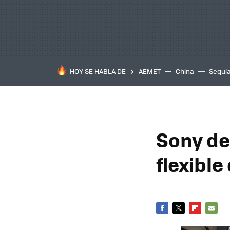
HOY SE HABLA DE
AEMET
China
Sequí
Sony de
flexible
FACEBOOK
TWITTER
FLIPBOARD
E-