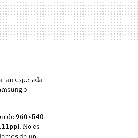
a tan esperada
Samsung o
ión de
960×540
111ppi
. No es
blamos de un