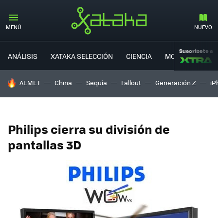
MENÚ
NUEVO
Suscríbete a
ANÁLISIS
XATAKA SELECCIÓN
CIENCIA
MOVILIDAD
HOY SE HABLA DE
AEMET
China
Sequía
Fallout
Generación Z
iP
Philips cierra su división de
pantallas 3D