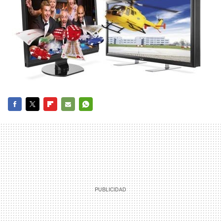
FACEBOOK
TWITTER
FLIPBOARD
E-
WHATSAPP
MAIL