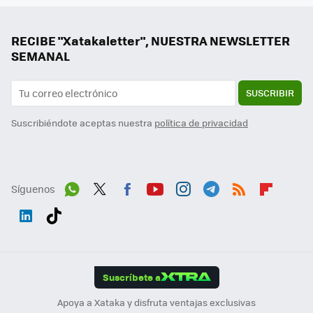
RECIBE "Xatakaletter", NUESTRA NEWSLETTER
SEMANAL
SUSCRIBIR
Suscribiéndote aceptas nuestra
política de privacidad
Síguenos
Wh
Twit
Fac
You
Inst
Tele
RSS
Flip
ats
ter
ebo
tub
agr
gra
boa
Link
Tikt
App
ok
e
am
m
rd
edI
ok
Suscríbete a
n
Apoya a Xataka y disfruta ventajas exclusivas