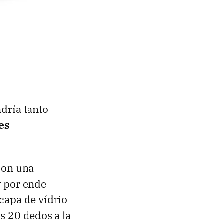
ndría tanto
es
con una
y por ende
capa de vídrio
s 20 dedos a la