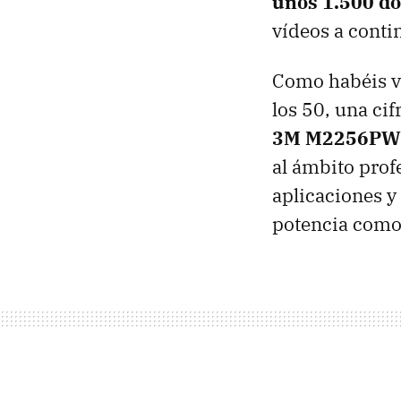
unos 1.500 dó
vídeos a conti
Como habéis vi
los 50, una ci
3M M2256PW
al ámbito pro
aplicaciones y
potencia como 