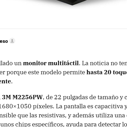
peso
llado un
monitor multitáctil
. La noticia no te
ser porque este modelo permite
hasta 20 toqu
ente
.
l
3M M2256PW
, de 22 pulgadas de tamaño y 
1680×1050 píxeles. La pantalla es capacitiva 
ible que las resistivas, y además utiliza una 
 unos chips específicos, ayuda para detectar lo