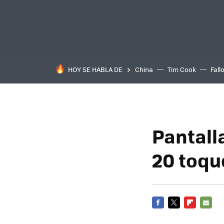
HOY SE HABLA DE
China
Tim Cook
Fall
Pantall
20 toqu
FACEBOOK
TWITTER
FLIPBOARD
E-