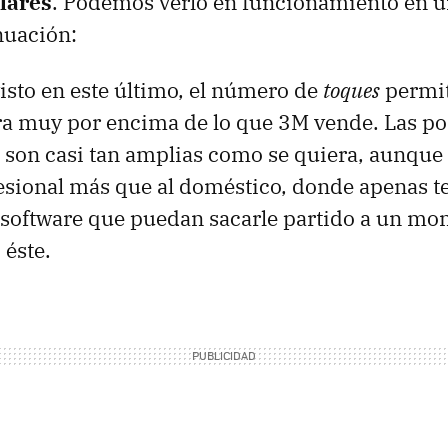
lares
. Podemos verlo en funcionamiento en u
nuación:
sto en este último, el número de
toques
permit
fra muy por encima de lo que 3M vende. Las po
son casi tan amplias como se quiera, aunque
fesional más que al doméstico, donde apenas 
 software que puedan sacarle partido a un mon
éste.