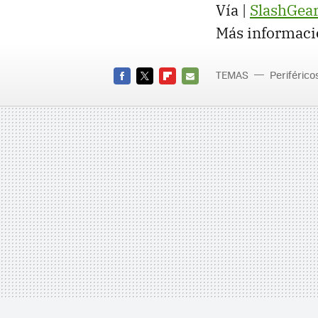
Vía |
SlashGear
Más informaci
TEMAS
Periférico
FACEBOOK
TWITTER
FLIPBOARD
E-
MAIL