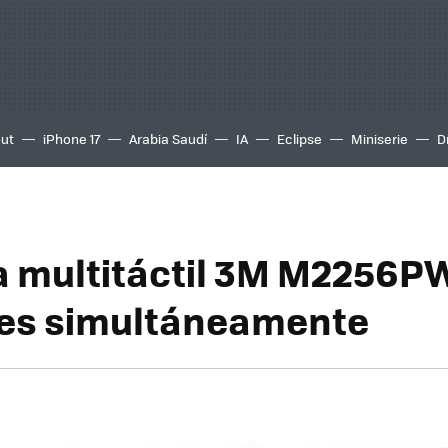
out
iPhone 17
Arabia Saudí
IA
Eclipse
Miniserie
D
a multitáctil 3M M2256P
es simultáneamente