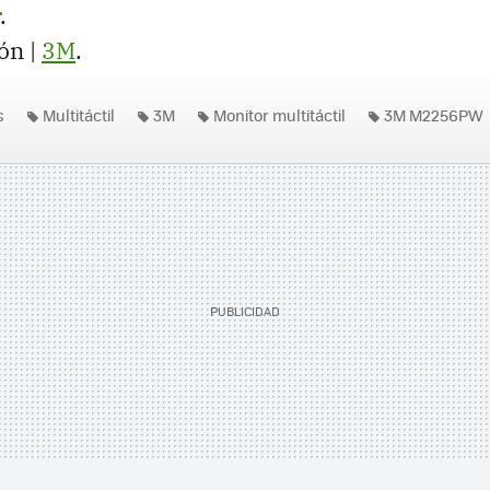
.
ón |
3M
.
s
Multitáctil
3M
Monitor multitáctil
3M M2256PW