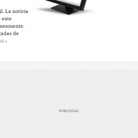
l. La noticia
 este
áneamente.
gadas de
S »