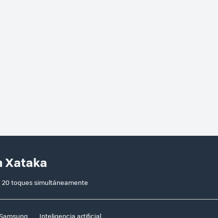
n Xataka
a 20 toques simultáneamente
Samsung
Inteligencia artificial