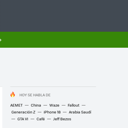
HOY SE HABLA DE
AEMET
China
Waze
Fallout
Generación Z
iPhone 18
Arabia Saudí
GTA VI
Café
Jeff Bezos