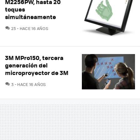
M2256PW, hasta 20
toques
simultáneamente
COMENTARIOS
23
HACE 16 AÑOS
3M MPro150, tercera
generación del
microproyector de 3M
COMENTARIOS
3
HACE 16 AÑOS