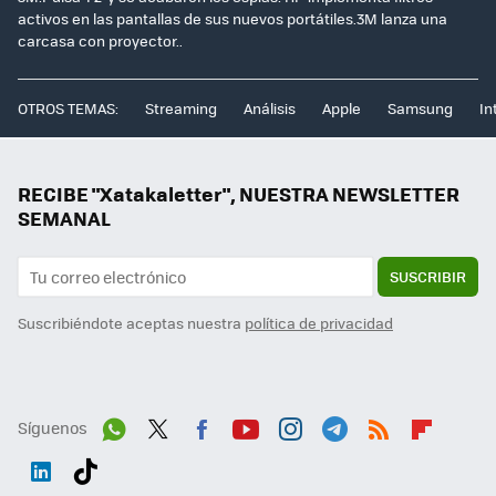
activos en las pantallas de sus nuevos portátiles.3M lanza una
carcasa con proyector..
OTROS TEMAS:
Streaming
Análisis
Apple
Samsung
In
RECIBE "Xatakaletter", NUESTRA NEWSLETTER
SEMANAL
SUSCRIBIR
Suscribiéndote aceptas nuestra
política de privacidad
Síguenos
Wh
Twit
Fac
You
Inst
Tele
RSS
Flip
ats
ter
ebo
tub
agr
gra
boa