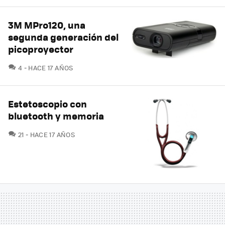
3M MPro120, una
segunda generación del
picoproyector
COMENTARIOS
4
HACE 17 AÑOS
Estetoscopio con
bluetooth y memoria
COMENTARIOS
21
HACE 17 AÑOS