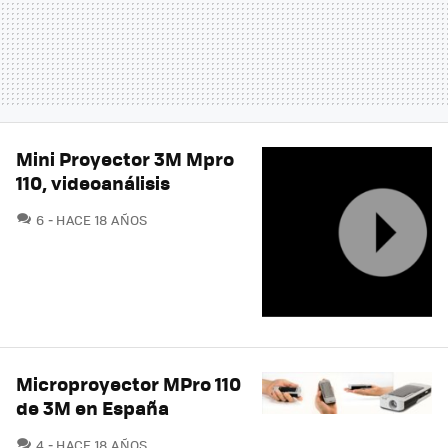
Mini Proyector 3M Mpro
110, videoanálisis
COMENTARIOS
6
HACE 18 AÑOS
Microproyector MPro 110
de 3M en España
COMENTARIOS
4
HACE 18 AÑOS