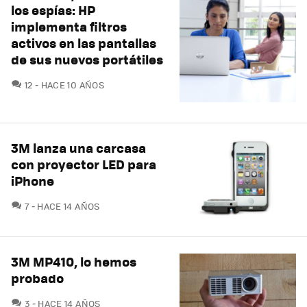
los espías: HP
implementa filtros
activos en las pantallas
de sus nuevos portátiles
COMENTARIOS
12
HACE 10 AÑOS
3M lanza una carcasa
con proyector LED para
iPhone
COMENTARIOS
7
HACE 14 AÑOS
3M MP410, lo hemos
probado
COMENTARIOS
3
HACE 14 AÑOS