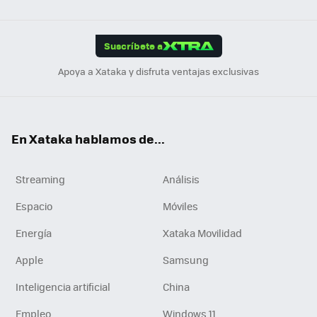
Link
Tikt
App
ok
e
am
m
rd
edI
ok
Suscríbete a
n
Apoya a Xataka y disfruta ventajas exclusivas
En Xataka hablamos de...
Streaming
Análisis
Espacio
Móviles
Energía
Xataka Movilidad
Apple
Samsung
Inteligencia artificial
China
Empleo
Windows 11