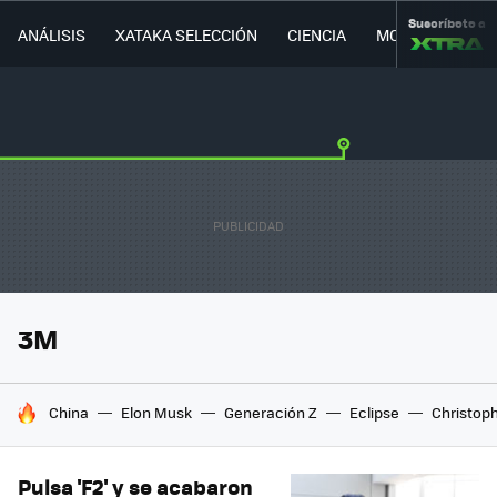
Suscríbete a
ANÁLISIS
XATAKA SELECCIÓN
CIENCIA
MOVILIDAD
3M
HOY SE HABLA DE
China
Elon Musk
Generación Z
Eclipse
Christop
Pulsa 'F2' y se acabaron