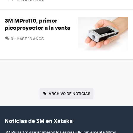
3M MPro110, primer
picoproyector a la venta
COMENTARIOS
9
HACE 18 AÑOS
ARCHIVO DE NOTICIAS
Noticias de 3M en Xataka
3M:Pulsa 'F2' y se acabaron los espías: HP implementa filtros