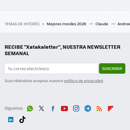
TEMAS DE INTERÉS
Mejores moviles 2026
Claude
Androi
RECIBE "Xatakaletter", NUESTRA NEWSLETTER
SEMANAL
SUSCRIBIR
Suscribiéndote aceptas nuestra
política de privacidad
Síguenos
Wh
Twit
Fac
You
Inst
Tele
RSS
Flip
ats
ter
ebo
tub
agr
gra
boa
Link
Tikt