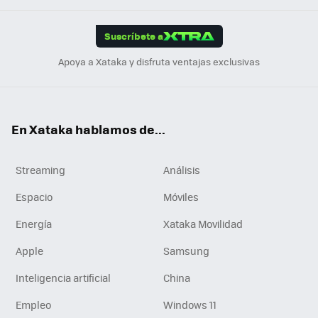
App
ok
e
am
m
rd
edI
ok
Suscríbete a
n
Apoya a Xataka y disfruta ventajas exclusivas
En Xataka hablamos de...
Streaming
Análisis
Espacio
Móviles
Energía
Xataka Movilidad
Apple
Samsung
Inteligencia artificial
China
Empleo
Windows 11