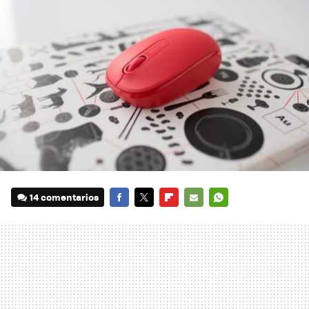
14 comentarios
FACEBOOK
TWITTER
FLIPBOARD
E-
WHATSAPP
MAIL