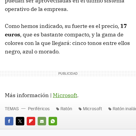
puedan ser aprovechadas en el último sistema
operativo de la empresa.
Como hemos indicado, su fuerte es el precio,
17
euros
, que es bastante compacto, y la gama de
colores con la que llegará: cinco tonos entre ellos
negro, azul o morado.
Más información |
Microsoft
.
TEMAS
Periféricos
Ratón
Microsoft
Ratón inal
FACEBOOK
TWITTER
FLIPBOARD
E-
WHATSAPP