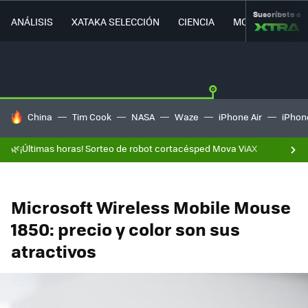
Suscríbete a
ANÁLISIS
XATAKA SELECCIÓN
CIENCIA
MOVILIDAD
HOY SE HABLA DE
China
Tim Cook
NASA
Waze
iPhone Air
iPhone
🌿¡Últimas horas! Sorteo de robot cortacésped Mova ViAX
Microsoft Wireless Mobile Mouse
1850: precio y color son sus
atractivos