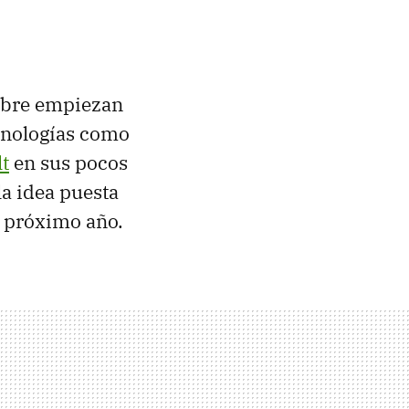
obre empiezan
ecnologías como
t
en sus pocos
la idea puesta
 próximo año.