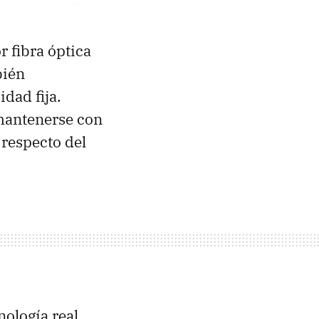
r fibra óptica
bién
dad fija.
mantenerse con
 respecto del
ología real,