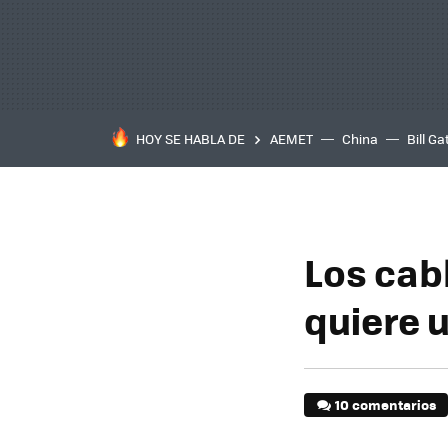
HOY SE HABLA DE
AEMET
China
Bill Ga
Los cab
quiere 
10 comentarios