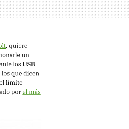
olt
, quiere
cionarle un
ante los
USB
 los que dicen
l límite
nado por
el más