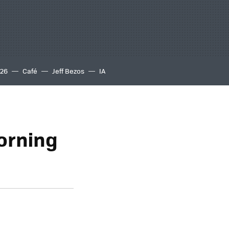
S26
Café
Jeff Bezos
IA
Corning