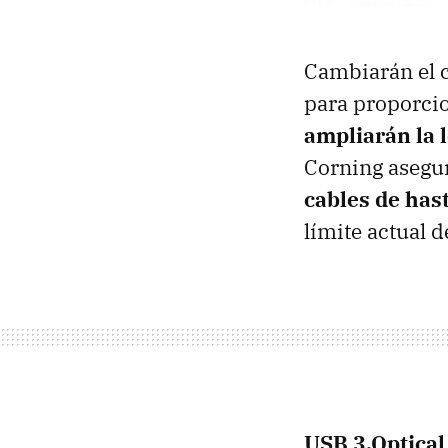
Cambiarán el c
para proporcio
ampliarán la l
Corning asegu
cables de has
límite actual 
USB 3.Optical