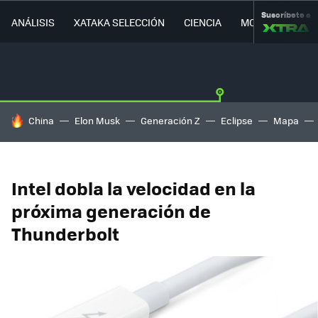
Suscríbete a
ANÁLISIS
XATAKA SELECCIÓN
CIENCIA
MOVILIDAD
HOY SE HABLA DE
China
Elon Musk
Generación Z
Eclipse
Mapa
Intel dobla la velocidad en la
próxima generación de
Thunderbolt