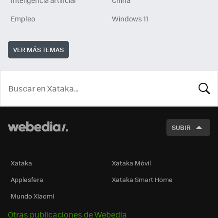
Inteligencia artificial
China
Empleo
Windows 11
VER MÁS TEMAS
BUSCA
SUBIR
Xataka
Xataka Móvil
Applesfera
Xataka Smart Home
Mundo Xiaomi
Otras publicaciones de Webedia