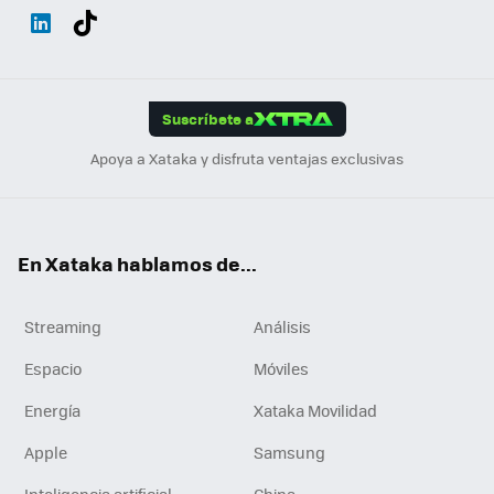
Wh
Twit
Fac
You
Inst
Tele
RSS
Flip
ats
ter
ebo
tub
agr
gra
boa
Link
Tikt
App
ok
e
am
m
rd
edI
ok
Suscríbete a
n
Apoya a Xataka y disfruta ventajas exclusivas
En Xataka hablamos de...
Streaming
Análisis
Espacio
Móviles
Energía
Xataka Movilidad
Apple
Samsung