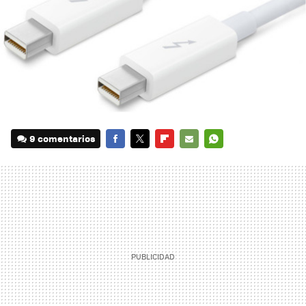
9 comentarios
FACEBOOK
TWITTER
FLIPBOARD
E-
WHATSAPP
MAIL