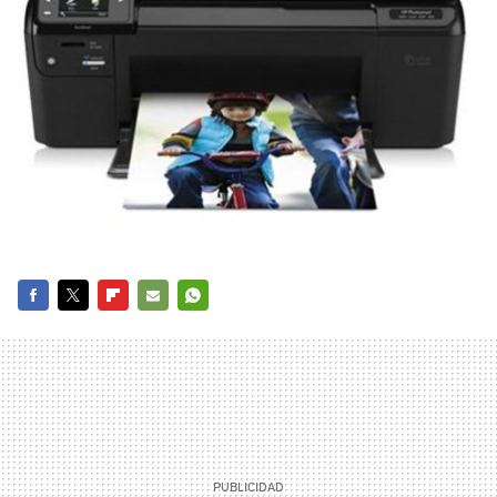
FACEBOOK
TWITTER
FLIPBOARD
E-
WHATSAPP
MAIL