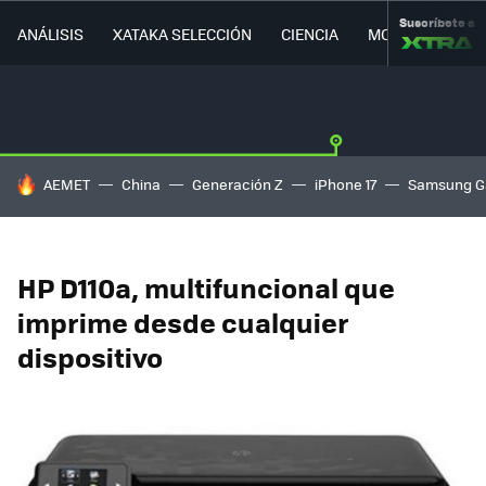
Suscríbete a
ANÁLISIS
XATAKA SELECCIÓN
CIENCIA
MOVILIDAD
HOY SE HABLA DE
AEMET
China
Generación Z
iPhone 17
Samsung G
HP D110a, multifuncional que
imprime desde cualquier
dispositivo