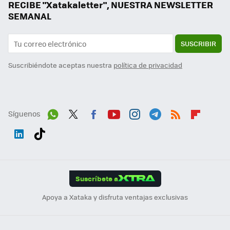
RECIBE "Xatakaletter", NUESTRA NEWSLETTER
SEMANAL
SUSCRIBIR
Suscribiéndote aceptas nuestra
política de privacidad
Síguenos
Wh
Twit
Fac
You
Inst
Tele
RSS
Flip
ats
ter
ebo
tub
agr
gra
boa
Link
Tikt
App
ok
e
am
m
rd
edI
ok
Suscríbete a
n
Apoya a Xataka y disfruta ventajas exclusivas