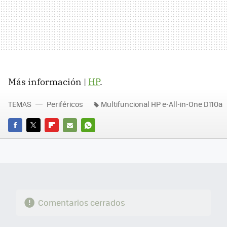
Más información |
HP
.
TEMAS
Periféricos
Multifuncional HP e-All-in-One D110a
FACEBOOK
TWITTER
FLIPBOARD
E-
WHATSAPP
MAIL
Comentarios cerrados