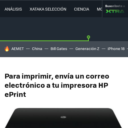
Suscríbete a
ANÁLISIS
XATAKA SELECCIÓN
CIENCIA
MOVILIDAD
HOY SE HABLA DE
AEMET
China
Bill Gates
Generación Z
iPhone 18
Para imprimir, envía un correo
electrónico a tu impresora HP
ePrint