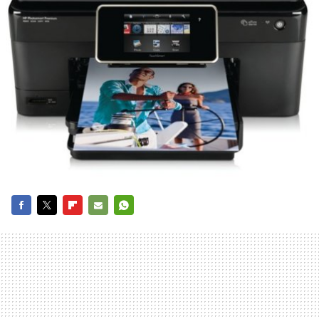
FACEBOOK
TWITTER
FLIPBOARD
E-
WHATSAPP
MAIL