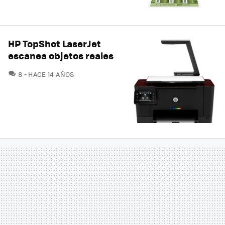
HP TopShot LaserJet
escanea objetos reales
COMENTARIOS
8
HACE 14 AÑOS