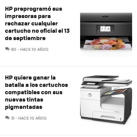
HP preprogramó sus
impresoras para
rechazar cualquier
cartucho no oficial el 13
de septiembre
COMENTARIOS
80
HACE 10 AÑOS
HP quiere ganar la
batalla a los cartuchos
compatibles con sus
nuevas tintas
pigmentadas
COMENTARIOS
31
HACE 10 AÑOS