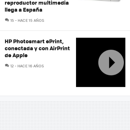
reproductor multimedia
llega a España
COMENTARIOS
15
HACE 15 AÑOS
HP Photosmart ePrint,
conectada y con AirPrint
de Apple
COMENTARIOS
12
HACE 16 AÑOS