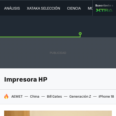
Suscríbete a
ANÁLISIS
XATAKA SELECCIÓN
CIENCIA
MOVILIDAD
Impresora HP
HOY SE HABLA DE
AEMET
China
Bill Gates
Generación Z
iPhone 18