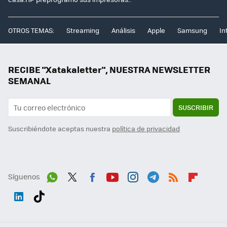
OTROS TEMAS:
Streaming
Análisis
Apple
Samsung
In
RECIBE "Xatakaletter", NUESTRA NEWSLETTER
SEMANAL
SUSCRIBIR
Suscribiéndote aceptas nuestra
política de privacidad
Síguenos
Wh
Twit
Fac
You
Inst
Tele
RSS
Flip
ats
ter
ebo
tub
agr
gra
boa
Link
Tikt
App
ok
e
am
m
rd
edI
ok