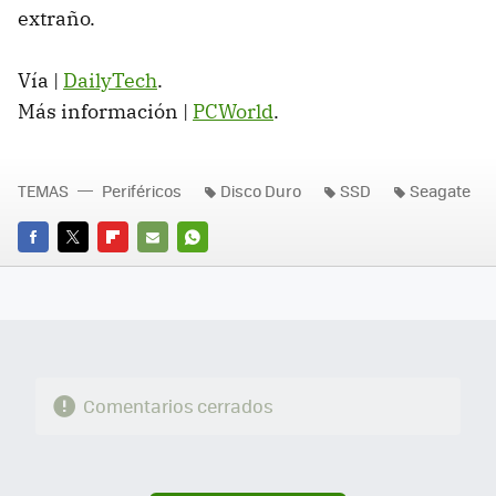
extraño.
Vía |
DailyTech
.
Más información |
PCWorld
.
TEMAS
Periféricos
Disco Duro
SSD
Seagate
FACEBOOK
TWITTER
FLIPBOARD
E-
WHATSAPP
MAIL
Comentarios cerrados