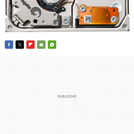
FACEBOOK
TWITTER
FLIPBOARD
E-
WHATSAPP
MAIL