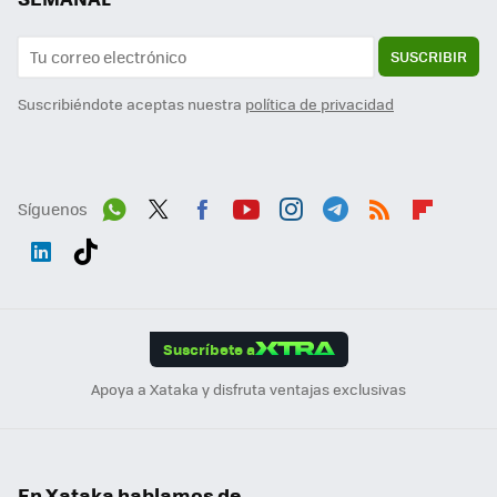
SUSCRIBIR
Suscribiéndote aceptas nuestra
política de privacidad
Síguenos
Wh
Twit
Fac
You
Inst
Tele
RSS
Flip
ats
ter
ebo
tub
agr
gra
boa
Link
Tikt
App
ok
e
am
m
rd
edI
ok
Suscríbete a
n
Apoya a Xataka y disfruta ventajas exclusivas
En Xataka hablamos de...