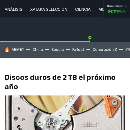
Suscríbete a
ANÁLISIS
XATAKA SELECCIÓN
CIENCIA
MOVILIDAD
HOY SE HABLA DE
AEMET
China
Sequía
Fallout
Generación Z
iP
Discos duros de 2 TB el próximo
año