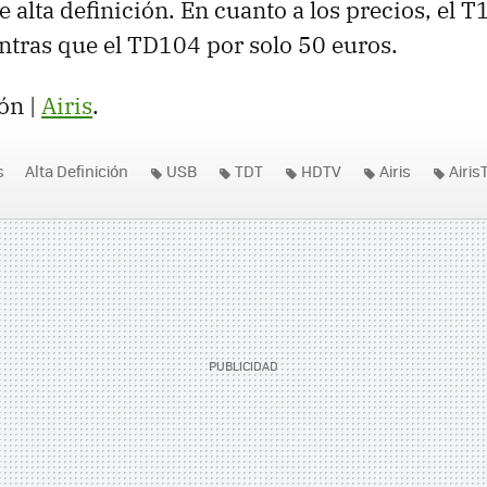
 alta definición. En cuanto a los precios, el T
tras que el TD104 por solo 50 euros.
ón |
Airis
.
s
Alta Definición
USB
TDT
HDTV
Airis
Airi