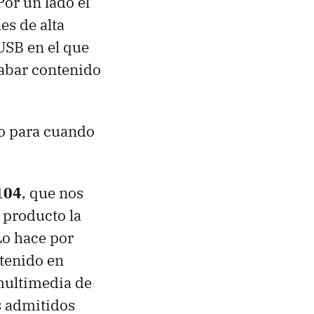
or un lado el
es de alta
USB
en el que
abar contenido
o para cuando
104
, que nos
o producto la
 Lo hace por
tenido en
multimedia de
s admitidos