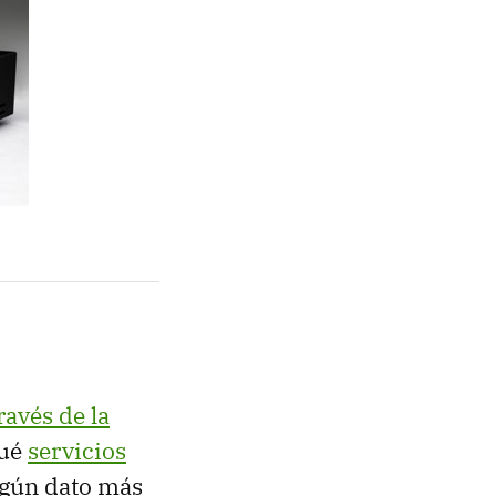
ravés de la
ué
servicios
algún dato más