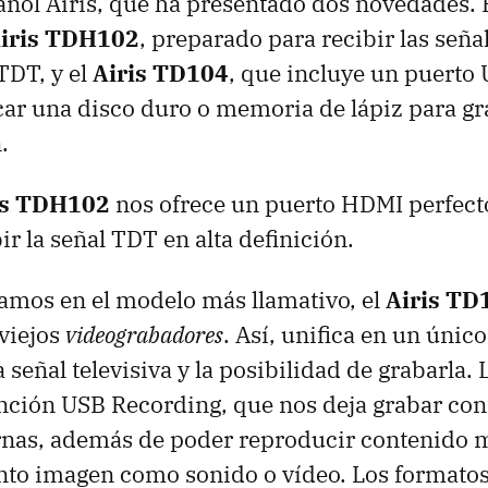
añol Airis, que ha presentado dos novedades. P
iris TDH102
, preparado para recibir las señal
TDT
, y el
Airis TD104
, que incluye un puerto
ar una disco duro o memoria de lápiz para gr
.
is TDH102
nos ofrece un puerto
HDMI
perfect
r la señal
TDT
en alta definición.
amos en el modelo más llamativo, el
Airis TD
 viejos
videograbadores
. Así, unifica en un únic
 señal televisiva y la posibilidad de grabarla.
unción
USB
Recording, que nos deja grabar con
nas, además de poder reproducir contenido 
nto imagen como sonido o vídeo. Los formato