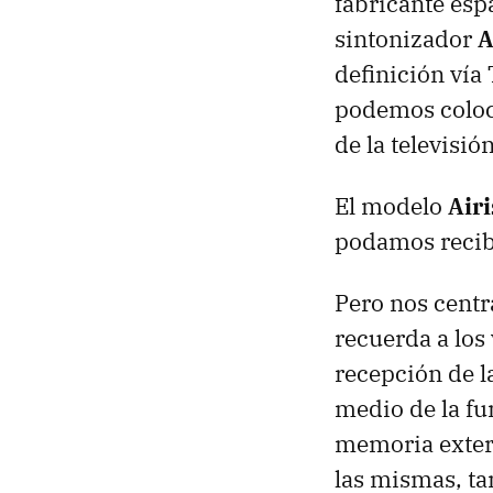
fabricante esp
sintonizador
A
definición vía
podemos coloc
de la televisión
El modelo
Air
podamos recibi
Pero nos centr
recuerda a los
recepción de la
medio de la f
memoria exter
las mismas, ta