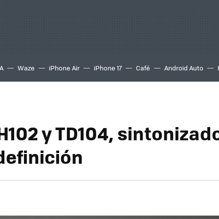
A
Waze
iPhone Air
iPhone 17
Café
Android Auto
DH102 y TD104, sintonizad
definición