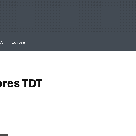
IA
Eclipse
ores TDT