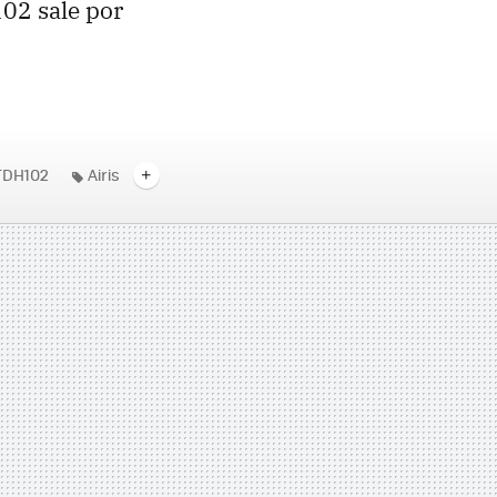
102 sale por
sTDH102
Airis