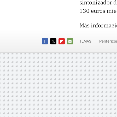
sintonizador de
130 euros mien
Más informaci
TEMAS
Periférico
TDH104
FACEBOOK
TWITTER
FLIPBOARD
E-
MAIL