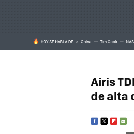
HOY SE HABLA DE
China
Tim Cook
NAS
Airis T
de alta 
FACEBOOK
TWITTER
FLIPBOARD
E-