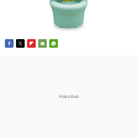
FACEBOOK
TWITTER
FLIPBOARD
E-
WHATSAPP
MAIL