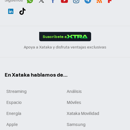
Wh
Twit
Fac
You
Inst
Tele
RSS
Flip
ats
ter
ebo
tub
agr
gra
boa
Link
Tikt
App
ok
e
am
m
rd
edI
ok
Suscríbete a
n
Apoya a Xataka y disfruta ventajas exclusivas
En Xataka hablamos de...
Streaming
Análisis
Espacio
Móviles
Energía
Xataka Movilidad
Apple
Samsung