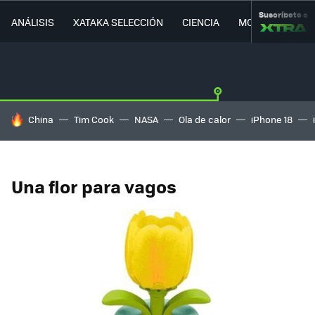
Suscríbete a
ANÁLISIS
XATAKA SELECCIÓN
CIENCIA
MOVILIDAD
HOY SE HABLA DE
China
Tim Cook
NASA
Ola de calor
iPhone 18
Una flor para vagos