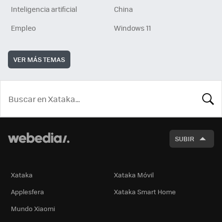
Inteligencia artificial
China
Empleo
Windows 11
VER MÁS TEMAS
BUSCA
SUBIR
Xataka
Xataka Móvil
Applesfera
Xataka Smart Home
Mundo Xiaomi