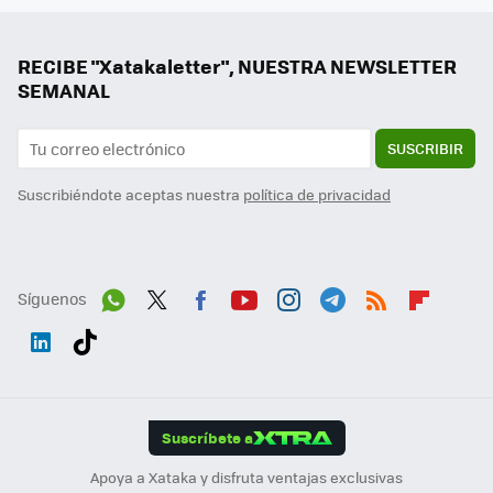
RECIBE "Xatakaletter", NUESTRA NEWSLETTER
SEMANAL
SUSCRIBIR
Suscribiéndote aceptas nuestra
política de privacidad
Síguenos
Wh
Twit
Fac
You
Inst
Tele
RSS
Flip
ats
ter
ebo
tub
agr
gra
boa
Link
Tikt
App
ok
e
am
m
rd
edI
ok
Suscríbete a
n
Apoya a Xataka y disfruta ventajas exclusivas