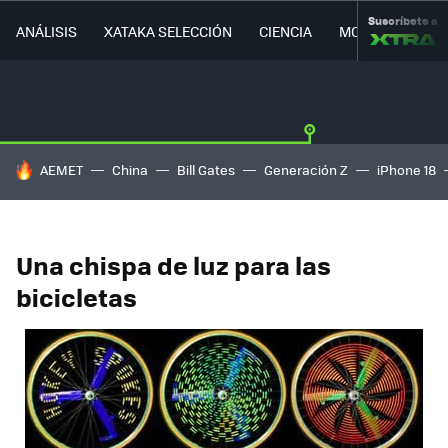
Suscríbete a
ANÁLISIS
XATAKA SELECCIÓN
CIENCIA
MOVILIDAD
HOY SE HABLA DE
AEMET
China
Bill Gates
Generación Z
iPhone 18
Una chispa de luz para las
bicicletas