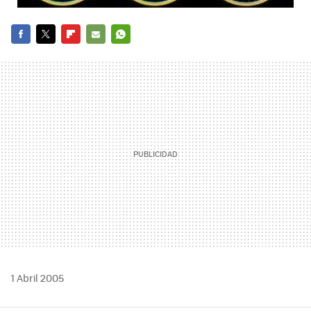
FACEBOOK
TWITTER
FLIPBOARD
E-
WHATSAPP
MAIL
1 Abril 2005