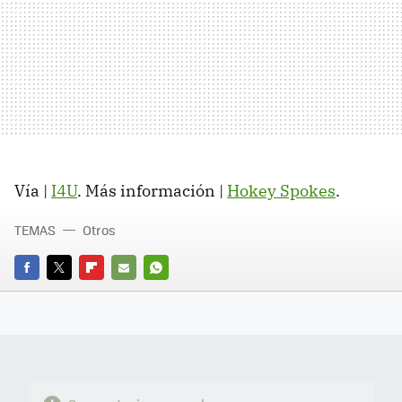
Vía |
I4U
. Más información |
Hokey Spokes
.
TEMAS
Otros
FACEBOOK
TWITTER
FLIPBOARD
E-
WHATSAPP
MAIL