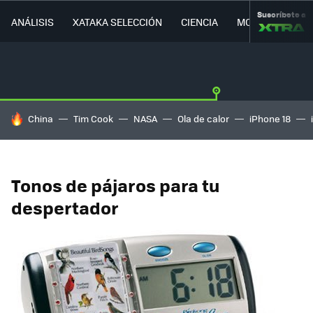
Suscríbete a
ANÁLISIS
XATAKA SELECCIÓN
CIENCIA
MOVILIDAD
HOY SE HABLA DE
China
Tim Cook
NASA
Ola de calor
iPhone 18
Tonos de pájaros para tu
despertador