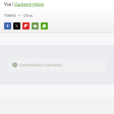
Vía |
Gadgetryblog
TEMAS
Otros
FACEBOOK
TWITTER
FLIPBOARD
E-
WHATSAPP
MAIL
Comentarios cerrados