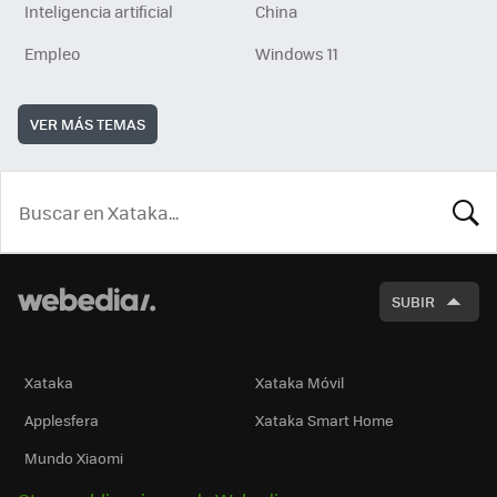
Inteligencia artificial
China
Empleo
Windows 11
VER MÁS TEMAS
BUSCA
SUBIR
Xataka
Xataka Móvil
Applesfera
Xataka Smart Home
Mundo Xiaomi