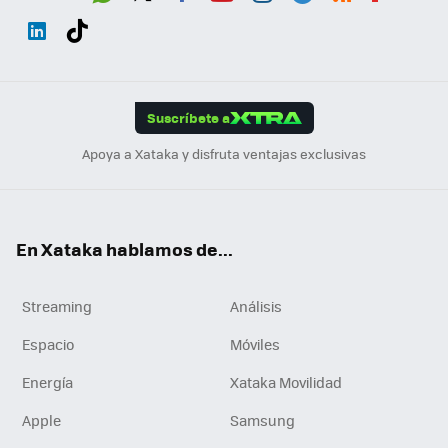
Wh
Twit
Fac
You
Inst
Tele
RSS
Flip
ats
ter
ebo
tub
agr
gra
boa
Link
Tikt
App
ok
e
am
m
rd
edI
ok
Suscríbete a
n
Apoya a Xataka y disfruta ventajas exclusivas
En Xataka hablamos de...
Streaming
Análisis
Espacio
Móviles
Energía
Xataka Movilidad
Apple
Samsung