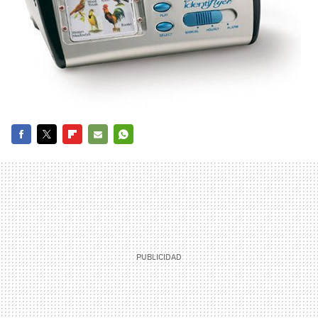
FACEBOOK
TWITTER
FLIPBOARD
E-
WHATSAPP
MAIL