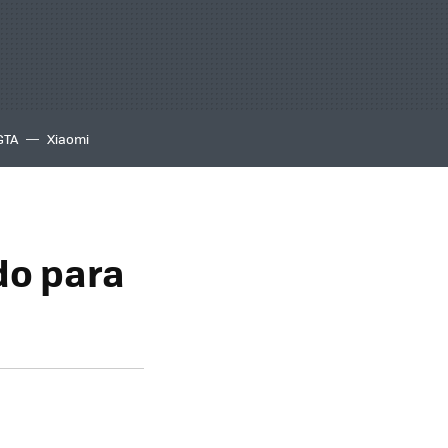
GTA
Xiaomi
do para