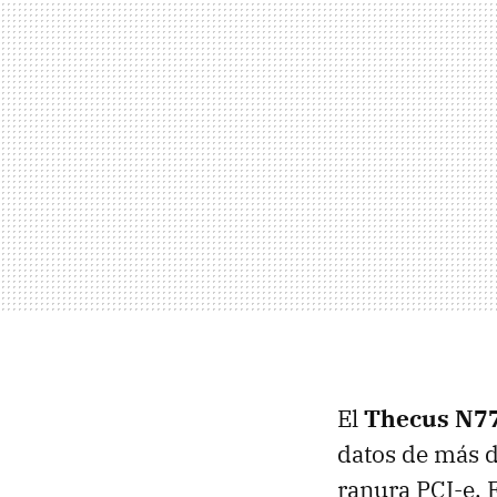
El
Thecus N7
datos de más 
ranura PCI-e. 