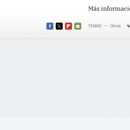
Más informaci
TEMAS
Otros
FACEBOOK
TWITTER
FLIPBOARD
E-
MAIL