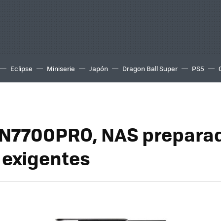
Eclipse
Miniserie
Japón
Dragon Ball Super
PS5
N7700PRO, NAS prepara
 exigentes