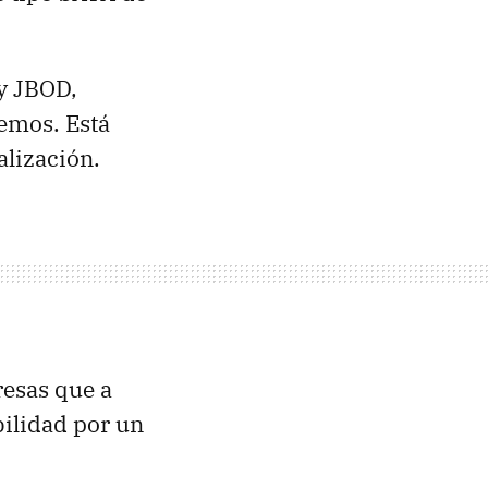
 y JBOD,
emos. Está
alización.
esas que a
bilidad por un