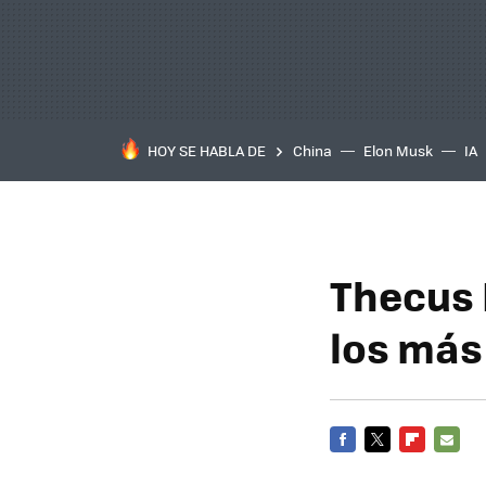
HOY SE HABLA DE
China
Elon Musk
IA
Thecus 
los más
FACEBOOK
TWITTER
FLIPBOARD
E-