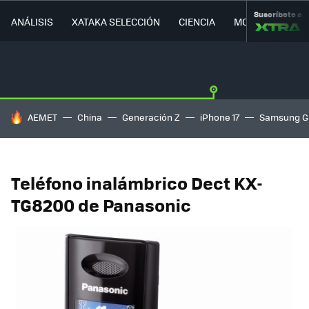
Suscríbete a
ANÁLISIS
XATAKA SELECCIÓN
CIENCIA
MOVILIDAD
HOY SE HABLA DE
AEMET
China
Generación Z
iPhone 17
Samsung G
Teléfono inalámbrico Dect KX-
TG8200 de Panasonic