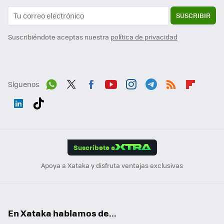
SUSCRIBIR
Suscribiéndote aceptas nuestra
política de privacidad
Síguenos
Wh
Twit
Fac
You
Inst
Tele
RSS
Flip
ats
ter
ebo
tub
agr
gra
boa
Link
Tikt
App
ok
e
am
m
rd
edI
ok
Suscríbete a
n
Apoya a Xataka y disfruta ventajas exclusivas
En Xataka hablamos de...