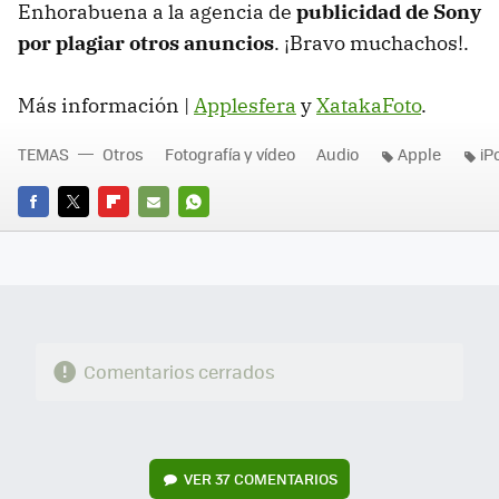
Enhorabuena a la agencia de
publicidad de Sony
por plagiar otros anuncios
. ¡Bravo muchachos!.
Más información |
Applesfera
y
XatakaFoto
.
TEMAS
Otros
Fotografía y vídeo
Audio
Apple
iP
FACEBOOK
TWITTER
FLIPBOARD
E-
WHATSAPP
MAIL
Comentarios cerrados
VER
37 COMENTARIOS