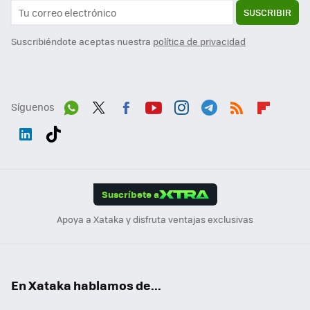
SUSCRIBIR
Suscribiéndote aceptas nuestra
política de privacidad
Síguenos
Wh
Twit
Fac
You
Inst
Tele
RSS
Flip
ats
ter
ebo
tub
agr
gra
boa
Link
Tikt
App
ok
e
am
m
rd
edI
ok
Suscríbete a
n
Apoya a Xataka y disfruta ventajas exclusivas
En Xataka hablamos de...