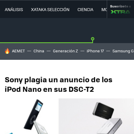
Suscríbete a
ANÁLISIS
XATAKA SELECCIÓN
CIENCIA
MOVILIDAD
HOY SE HABLA DE
AEMET
China
Generación Z
iPhone 17
Samsung G
Sony plagia un anuncio de los
iPod Nano en sus DSC-T2