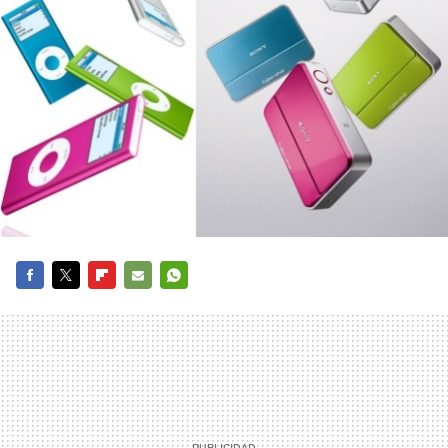
FACEBOOK
TWITTER
FLIPBOARD
E-
WHATSAPP
MAIL