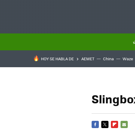
HOY SE HABLA DE
AEMET
China
Waze
Slingbo
FACEBOOK
TWITTER
FLIPBOARD
E-