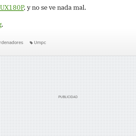
 UX180P
, y no se ve nada mal.
g
.
rdenadores
Umpc