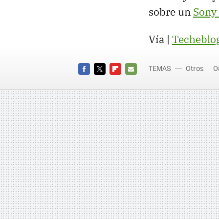
sobre un
Sony
Vía |
Techeblo
TEMAS
Otros
O
FACEBOOK
TWITTER
FLIPBOARD
E-
MAIL