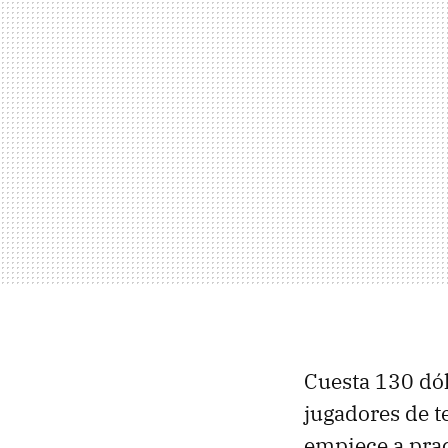
Cuesta 130 dól
jugadores de t
empiece a pract