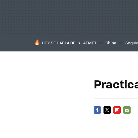
HOY SE HABLA DE
AEMET
China
Sequí
Practica
FACEBOOK
TWITTER
FLIPBOARD
E-
MAIL