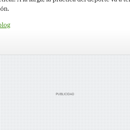
lón.
blog