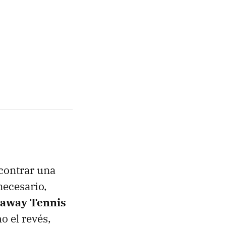
ncontrar una
necesario,
taway Tennis
o el revés,