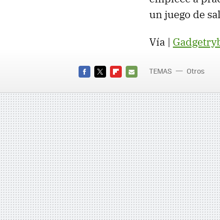
un juego de sa
Vía |
Gadgetry
TEMAS
Otros
FACEBOOK
TWITTER
FLIPBOARD
E-
MAIL