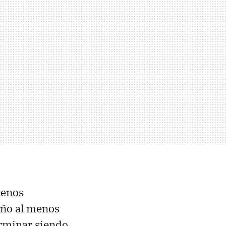
uenos
iño al menos
terminar siendo