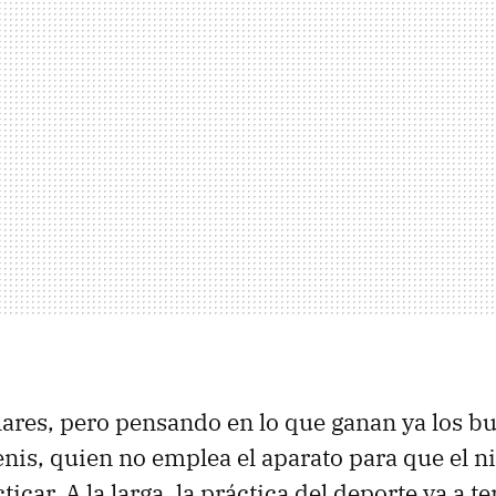
ares, pero pensando en lo que ganan ya los b
enis, quien no emplea el aparato para que el n
icar. A la larga, la práctica del deporte va a 