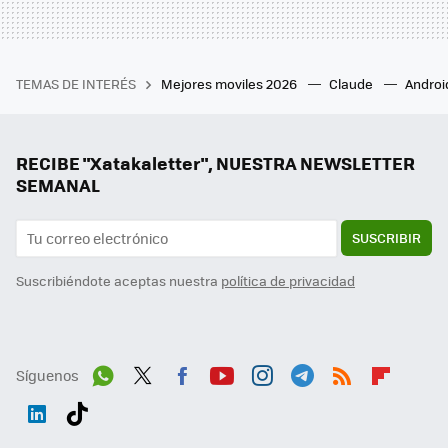
TEMAS DE INTERÉS
Mejores moviles 2026
Claude
Androi
RECIBE "Xatakaletter", NUESTRA NEWSLETTER
SEMANAL
SUSCRIBIR
Suscribiéndote aceptas nuestra
política de privacidad
Síguenos
Wh
Twit
Fac
You
Inst
Tele
RSS
Flip
ats
ter
ebo
tub
agr
gra
boa
Link
Tikt