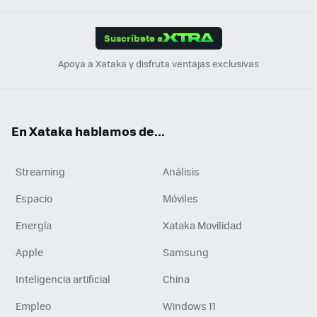
App
ok
e
am
m
rd
edI
ok
Suscríbete a
n
Apoya a Xataka y disfruta ventajas exclusivas
En Xataka hablamos de...
Streaming
Análisis
Espacio
Móviles
Energía
Xataka Movilidad
Apple
Samsung
Inteligencia artificial
China
Empleo
Windows 11