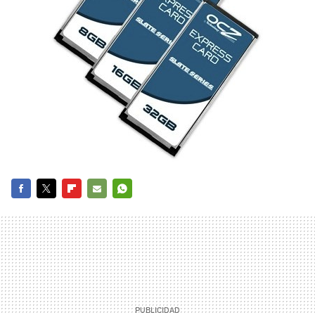
FACEBOOK
TWITTER
FLIPBOARD
E-
WHATSAPP
MAIL