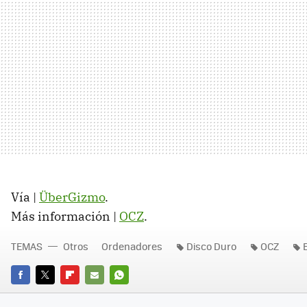
Vía |
ÜberGizmo
.
Más información |
OCZ
.
TEMAS
Otros
Ordenadores
Disco Duro
OCZ
FACEBOOK
TWITTER
FLIPBOARD
E-
WHATSAPP