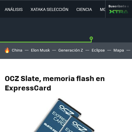
Suscríbete a
ANÁLISIS
XATAKA SELECCIÓN
CIENCIA
MOVILIDAD
HOY SE HABLA DE
China
Elon Musk
Generación Z
Eclipse
Mapa
OCZ Slate, memoria flash en
ExpressCard