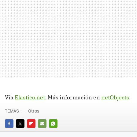
Vía
Elastico.net
. Más información en
netObjects
.
TEMAS
Otros
FACEBOOK
TWITTER
FLIPBOARD
E-
WHATSAPP