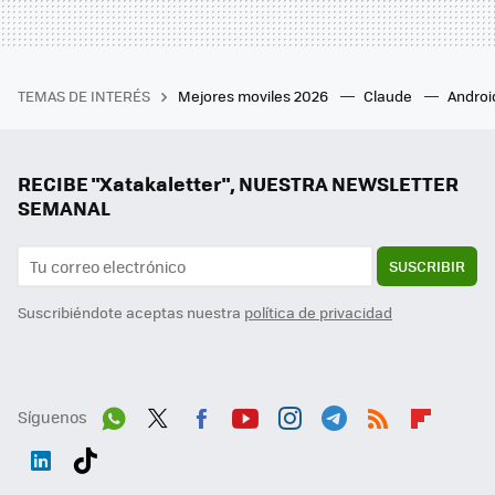
TEMAS DE INTERÉS
Mejores moviles 2026
Claude
Androi
RECIBE "Xatakaletter", NUESTRA NEWSLETTER
SEMANAL
SUSCRIBIR
Suscribiéndote aceptas nuestra
política de privacidad
Síguenos
Wh
Twit
Fac
You
Inst
Tele
RSS
Flip
ats
ter
ebo
tub
agr
gra
boa
Link
Tikt