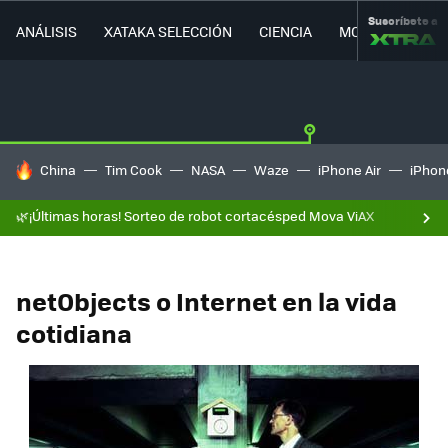
Suscríbete a
ANÁLISIS
XATAKA SELECCIÓN
CIENCIA
MOVILIDAD
HOY SE HABLA DE
China
Tim Cook
NASA
Waze
iPhone Air
iPhone
🌿¡Últimas horas! Sorteo de robot cortacésped Mova ViAX
netObjects o Internet en la vida
cotidiana