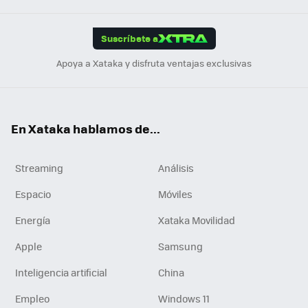
App
ok
e
am
m
rd
edI
ok
Suscríbete a
n
Apoya a Xataka y disfruta ventajas exclusivas
En Xataka hablamos de...
Streaming
Análisis
Espacio
Móviles
Energía
Xataka Movilidad
Apple
Samsung
Inteligencia artificial
China
Empleo
Windows 11