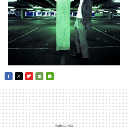
FACEBOOK
TWITTER
FLIPBOARD
E-
WHATSAPP
MAIL